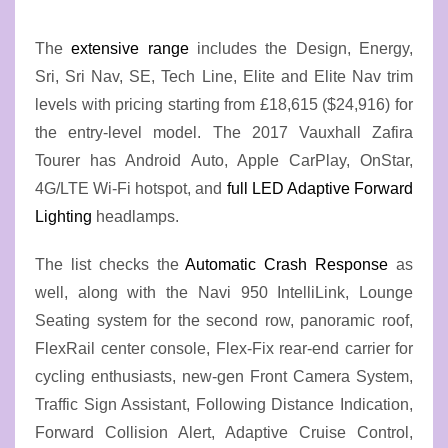
The
extensive range
includes the Design, Energy,
Sri, Sri Nav, SE, Tech Line, Elite and Elite Nav trim
levels with pricing starting from £18,615 ($24,916) for
the entry-level model. The 2017 Vauxhall Zafira
Tourer has Android Auto, Apple CarPlay, OnStar,
4G/LTE Wi-Fi hotspot, and
full LED Adaptive Forward
Lighting
headlamps.
The list checks the
Automatic Crash Response
as
well, along with the Navi 950 IntelliLink, Lounge
Seating system for the second row, panoramic roof,
FlexRail center console, Flex-Fix rear-end carrier for
cycling enthusiasts, new-gen Front Camera System,
Traffic Sign Assistant, Following Distance Indication,
Forward Collision Alert, Adaptive Cruise Control,