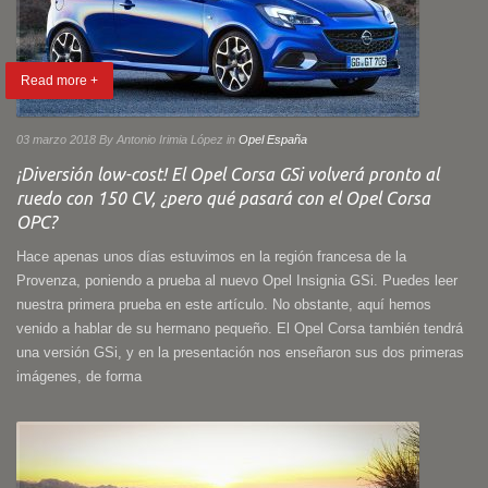
Read more +
03 marzo 2018
By Antonio Irimia López
in
Opel España
¡Diversión low-cost! El Opel Corsa GSi volverá pronto al
ruedo con 150 CV, ¿pero qué pasará con el Opel Corsa
OPC?
Hace apenas unos días estuvimos en la región francesa de la
Provenza, poniendo a prueba al nuevo Opel Insignia GSi. Puedes leer
nuestra primera prueba en este artículo. No obstante, aquí hemos
venido a hablar de su hermano pequeño. El Opel Corsa también tendrá
una versión GSi, y en la presentación nos enseñaron sus dos primeras
imágenes, de forma