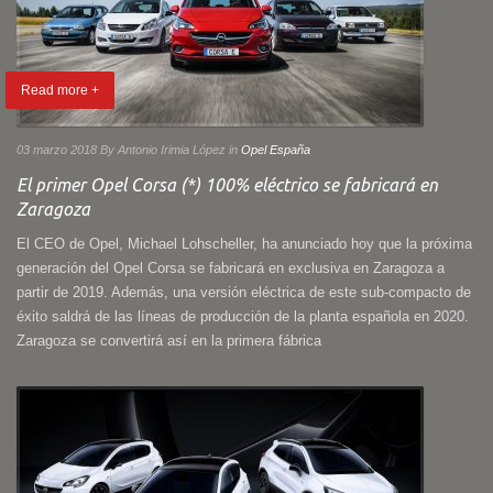
Read more +
03 marzo 2018
By Antonio Irimia López
in
Opel España
El primer Opel Corsa (*) 100% eléctrico se fabricará en
Zaragoza
El CEO de Opel, Michael Lohscheller, ha anunciado hoy que la próxima
generación del Opel Corsa se fabricará en exclusiva en Zaragoza a
partir de 2019. Además, una versión eléctrica de este sub-compacto de
éxito saldrá de las líneas de producción de la planta española en 2020.
Zaragoza se convertirá así en la primera fábrica