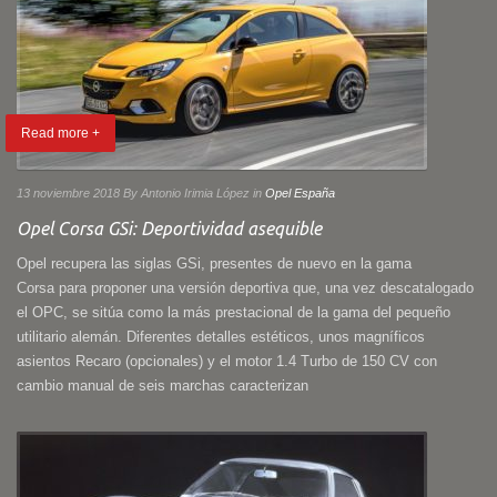
Read more +
13 noviembre 2018
By Antonio Irimia López
in
Opel España
Opel Corsa GSi: Deportividad asequible
Opel recupera las siglas GSi, presentes de nuevo en la gama
Corsa para proponer una versión deportiva que, una vez descatalogado
el OPC, se sitúa como la más prestacional de la gama del pequeño
utilitario alemán. Diferentes detalles estéticos, unos magníficos
asientos Recaro (opcionales) y el motor 1.4 Turbo de 150 CV con
cambio manual de seis marchas caracterizan