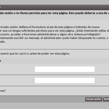
o
iado sesión o no tienes permiso para ver esta página. Esto puede deberse a una de v
niciado sesión. Rellena el formulario al pie de esta página e inténtalo de nuevo.
r que no tengas suficientes permisos para ver esta página. ¿Estás intentando editar e
usuario, acceder a funciones administrativas o algún otro sistema privilegiado?
 intentando escribir un mensaje, el administrador pudo haber bloqueado tu cuenta, o
vada.
cesario que te
registres
antes de poder ver esta página.
n
rme?