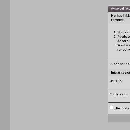
Aviso del for
No has inic
razones:
No has i
Puede se
de otro 
Si estás
ser acti
Puede ser ne
Iniciar sesió
Usuario:
Contraseña:
¿Recorda