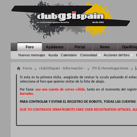
Foro
Ayúdanos
Portal
News
OpelRin
Nuevos mensajes
Ayuda
Calendario
Comunidad
Acciones del foro
Foros
clubGSIspain - Información -
ITV & Homologaciones
[
Si esta es tu primera visita, asegúrate de revisar la
ayuda
pulsando el enlac
selecciona el foro que quieres visitar de la lista de abajo.
Por favor,
usa una cuenta de correo válida
, tanto en el momento del regist
borrados
.
PARA CONTROLAR Y EVITAR EL REGISTRO DE ROBOTS, TODAS LAS CUENTA
DUE TO CONTINUOS SPAM/ROBOTS FAKE USER REGISTRATION ATTACKS, AL