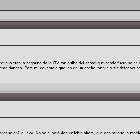
e pusieron la pegatina de la ITV tan arriba del cristal que desde fuera no s
mo dañarla. Para mí del coraje que les da un coche tan viejo sin defectos h
tina ahí la llevo. No se si será denunciable ahora, que con mirarte la matricu