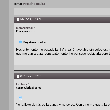
Tema:
Pegatina oculta
02-10-25,
19:09
motorsierra38
Principiante - L -
Pegatina oculta
Recientemente, he pasado la ITV y salíó favorable sin defectos, m
que me van a parar constantemente, he pensado reubicarla pero te
03-10-25,
12:24
Iosularra
Con regularidad os leo
Yo la llevo detrás de la banda y no se ve. Como no me gusta la pega