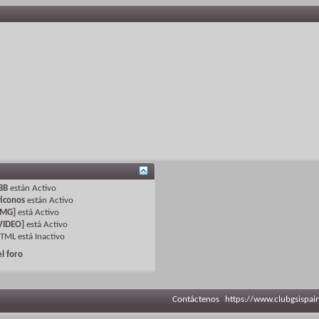
BB
están
Activo
iconos
están
Activo
IMG]
está
Activo
VIDEO]
está
Activo
HTML está
Inactivo
el foro
Contáctenos
https://www.clubgsispai