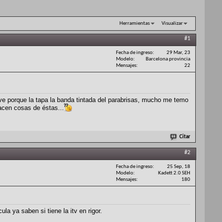
Herramientas
Visualizar
#1
Fecha de ingreso
29 Mar, 23
Modelo
Barcelona provincia
Mensajes
22
e ve porque la tapa la banda tintada del parabrisas, mucho me temo
acen cosas de éstas...
Citar
#2
Fecha de ingreso
25 Sep, 18
Modelo
Kadett 2.0 SEH
Mensajes
180
la ya saben si tiene la itv en rigor.