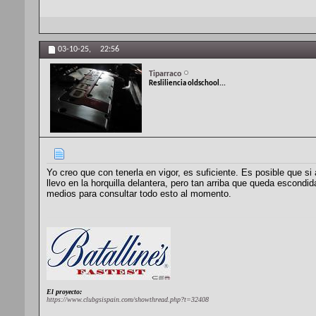
03-10-25,
22:56
Tiparraco
Resliliencia oldschool...
Yo creo que con tenerla en vigor, es suficiente. Es posible que si
llevo en la horquilla delantera, pero tan arriba que queda escondid
medios para consultar todo esto al momento.
El proyecto:
https://www.clubgsispain.com/showthread.php?t=32408