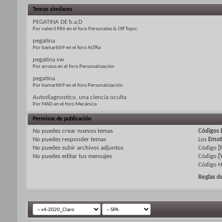
Temas similares
PEGATINA DE b.a,D
Por valen1986 en el foro Personales & Off Topic
pegatina
Por bamarti69 en el foro AsTRa
pegatina vw
Por arrasss en el foro Personalización
pegatina
Por bamarti69 en el foro Personalización
Autodiagnostico, una ciencia oculta
Por MAD en el foro Mecánica
Permisos de publicación
No puedes
crear nuevos temas
Códigos 
No puedes
responder temas
Los
Emot
No puedes
subir archivos adjuntos
Código
[
No puedes
editar tus mensajes
Código
[
Código 
Reglas d