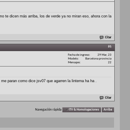
omo te dicen más arriba, los de verde ya no miran eso, ahora con la
Citar
#6
Fecha de ingreso
29 Mar, 23
Modelo
Barcelona provincia
Mensajes
22
 me paran como dice jsv07 que agarren la linterna ha ha .
Citar
Navegación rápida
ITV & Homologaciones
Arriba