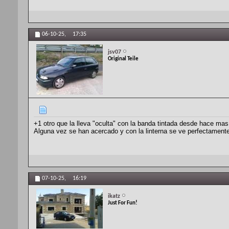
06-10-25,
17:35
jsv07
Original Teile
+1 otro que la lleva "oculta" con la banda tintada desde hace mas
Alguna vez se han acercado y con la linterna se ve perfectamente
07-10-25,
16:19
ikatz
Just For Fun!