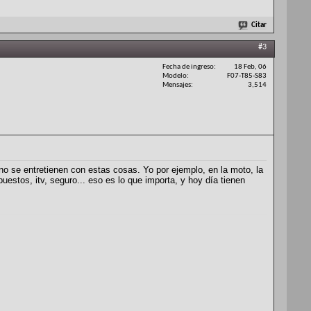
Citar
#3
Fecha de ingreso
18 Feb, 06
Modelo
F07-T85-S83
Mensajes
3,514
 no se entretienen con estas cosas. Yo por ejemplo, en la moto, la
puestos, itv, seguro... eso es lo que importa, y hoy día tienen