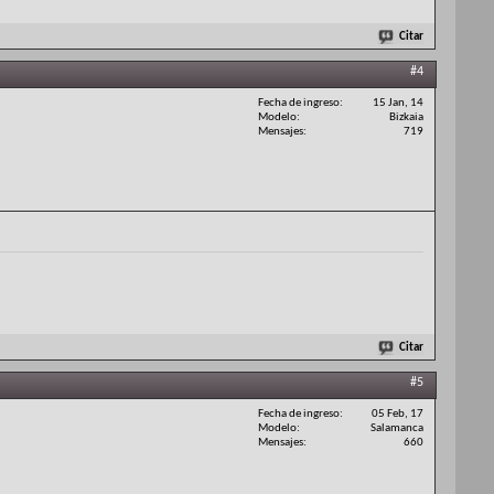
Citar
#4
Fecha de ingreso
15 Jan, 14
Modelo
Bizkaia
Mensajes
719
Citar
#5
Fecha de ingreso
05 Feb, 17
Modelo
Salamanca
Mensajes
660