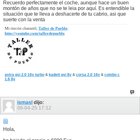
Recuerdo perfectamente el coche, aunque hace un buen
montón de años que no se te leia por aquí. Es entendible la
situación que te lleva a deshacerte de tu cabrio, asi que
suerte con la venta
Mi rincón chatarril,
Taller de Pueblo
:
http://youtube.com/tallerdepueblo
astra gsi 2.0 16v turbo
&
kadett gsi 8v
&
corsa 2.0 16v
&
combo c
1.6 8v
ismasl
dijo:
08-04-25
17:12
Hola,