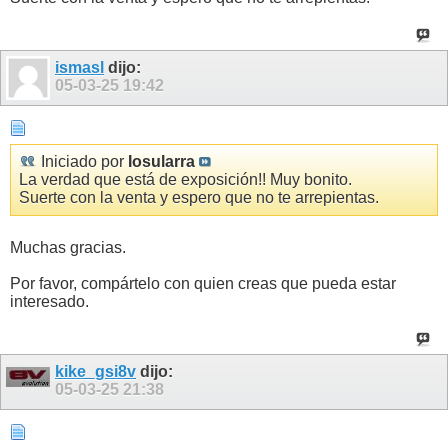
ismasl
dijo:
05-03-25
19:42
Iniciado por
Iosularra
La verdad que está de exposición!! Muy bonito.
Suerte con la venta y espero que no te arrepientas.
Muchas gracias.
Por favor, compártelo con quien creas que pueda estar
interesado.
kike_gsi8v
dijo:
05-03-25
21:38