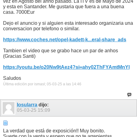
vez en Agosto del anho pasado. La ITV es de Mayo de 2024
y esta en Santander. Me gustaria que fuera a una buena
casa. 7000Eur
Dejo el anuncio y si alguien esta interesado organizaria una
conversacion por telefono o similar.
https://www.coches.net/opel-kadett-k...eral-share_ads
Tambien el video que se grabo hace un par de anhos
(Gracias Santi)
https://youtu.be/o20Nw9tAez4?si=ahy02ThFYAmtMnYI
Saludos
Última edición por ismasl; 05-03-25 a las
14:46
Iosularra
dijo:
05-03-25
15:09
La verdad que está de exposición!! Muy bonito.
Suerte con la venta y espero que no te arrepientas.