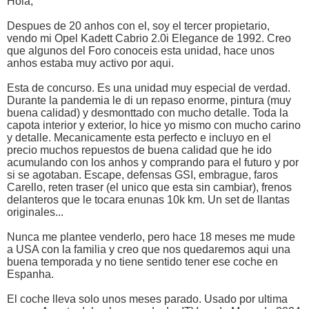
Hola,
Despues de 20 anhos con el, soy el tercer propietario,
vendo mi Opel Kadett Cabrio 2.0i Elegance de 1992. Creo
que algunos del Foro conoceis esta unidad, hace unos
anhos estaba muy activo por aqui.
Esta de concurso. Es una unidad muy especial de verdad.
Durante la pandemia le di un repaso enorme, pintura (muy
buena calidad) y desmonttado con mucho detalle. Toda la
capota interior y exterior, lo hice yo mismo con mucho carino
y detalle. Mecanicamente esta perfecto e incluyo en el
precio muchos repuestos de buena calidad que he ido
acumulando con los anhos y comprando para el futuro y por
si se agotaban. Escape, defensas GSI, embrague, faros
Carello, reten traser (el unico que esta sin cambiar), frenos
delanteros que le tocara enunas 10k km. Un set de llantas
originales...
Nunca me plantee venderlo, pero hace 18 meses me mude
a USA con la familia y creo que nos quedaremos aqui una
buena temporada y no tiene sentido tener ese coche en
Espanha.
El coche lleva solo unos meses parado. Usado por ultima