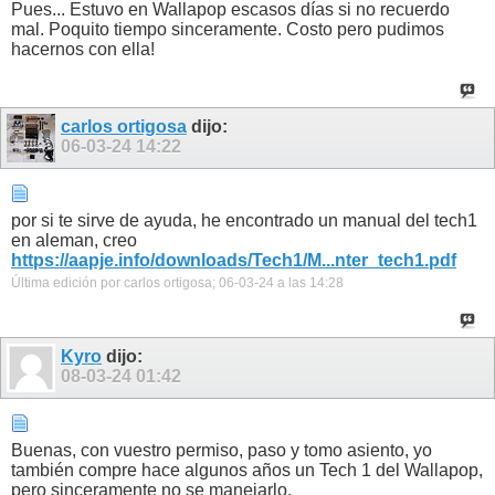
Pues... Estuvo en Wallapop escasos días si no recuerdo
mal. Poquito tiempo sinceramente. Costo pero pudimos
hacernos con ella!
carlos ortigosa
dijo:
06-03-24
14:22
por si te sirve de ayuda, he encontrado un manual del tech1
en aleman, creo
https://aapje.info/downloads/Tech1/M...nter_tech1.pdf
Última edición por carlos ortigosa; 06-03-24 a las
14:28
Kyro
dijo:
08-03-24
01:42
Buenas, con vuestro permiso, paso y tomo asiento, yo
también compre hace algunos años un Tech 1 del Wallapop,
pero sinceramente no se manejarlo.