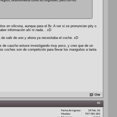
r negros, exteriormente como los originales, pero con los
os en silicona, aunque para el 8v. A ver si se pronuncian pity o
aber información ahí ni nada... xD
a de salir de uno y ahora ya necesitaba el coche. xD
rlos de caucho estuve investigando muy poco, y creo que de un
s coches son de competición para llevar los manguitos a tanta
Citar
#6
Fecha de ingreso
18 Feb, 06
Modelo
F07-T85-S83