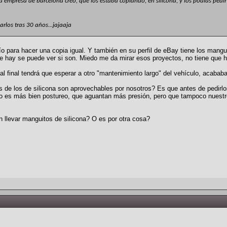
 una empresa de barcelona creo, que los estaba copiando, en silicona, y los podias pedi
rlos tras 30 años...jajaaja
o para hacer una copia igual. Y también en su perfil de eBay tiene los manguit
que hay se puede ver si son. Miedo me da mirar esos proyectos, no tiene que h
al final tendrá que esperar a otro "mantenimiento largo" del vehículo, acabab
cios de los de silicona son aprovechables por nosotros? Es que antes de pedi
es más bien postureo, que aguantan más presión, pero que tampoco nuestro
 llevar manguitos de silicona? O es por otra cosa?