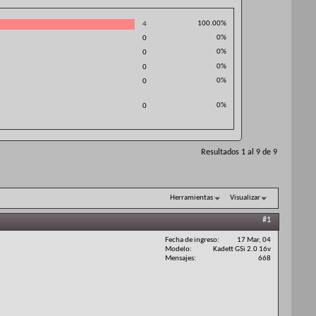
100.00%
4
0%
0
0%
0
0%
0
0%
0
0%
0
Resultados 1 al 9 de 9
Herramientas
Visualizar
#1
Fecha de ingreso
17 Mar, 04
Modelo
Kadett GSi 2.0 16v
Mensajes
668