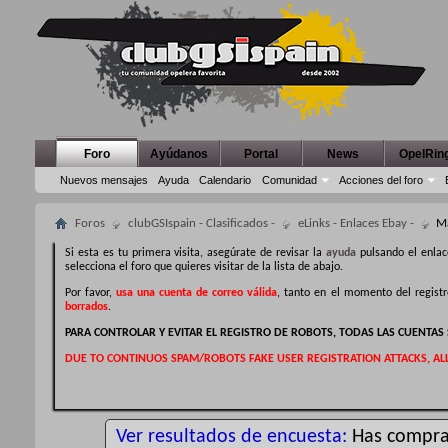
Foro
Ayúdanos
Portal
News
OpelRin
Nuevos mensajes
Ayuda
Calendario
Comunidad
Acciones del foro
Foros
clubGSIspain - Clasificados -
eLinks - Enlaces Ebay -
Ma
Si esta es tu primera visita, asegúrate de revisar la
ayuda
pulsando el enlac
selecciona el foro que quieres visitar de la lista de abajo.
Por favor,
usa una cuenta de correo válida
, tanto en el momento del regist
borrados
.
PARA CONTROLAR Y EVITAR EL REGISTRO DE ROBOTS, TODAS LAS CUENTA
DUE TO CONTINUOS SPAM/ROBOTS FAKE USER REGISTRATION ATTACKS, AL
Ver resultados de encuesta:
Has compra