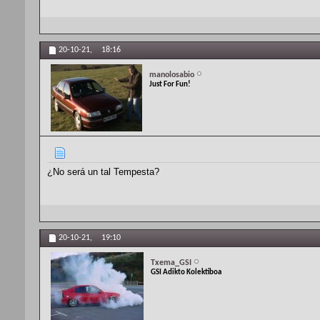
20-10-21,
18:16
manolosabio
Just For Fun!
¿No será un tal Tempesta?
20-10-21,
19:10
Txema_GSI
GSI Adikto Kolektiboa