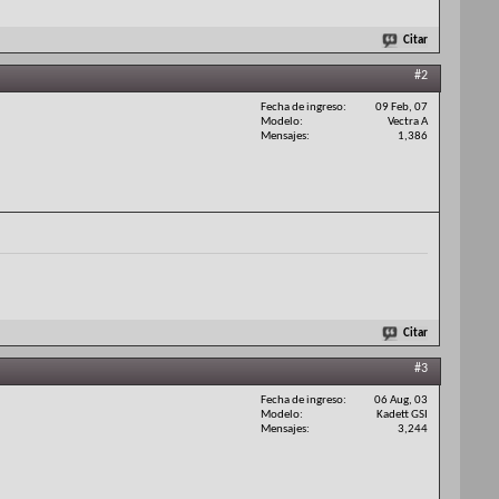
Citar
#2
Fecha de ingreso
09 Feb, 07
Modelo
Vectra A
Mensajes
1,386
Citar
#3
Fecha de ingreso
06 Aug, 03
Modelo
Kadett GSI
Mensajes
3,244