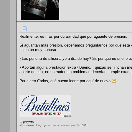
Realmente, es más por durabilidad que por aguante de presión.
Si aguantan más presión, deberíamos preguntarnos por qué está cog
calentón muy curioso.
¿Los pondría de silicona yo a día de hoy? Si, por qué no si el pr
¿Aportan alguna prestación extra? Bueno... quizás se hinchan meno
aparte de eso, en un motor sin problemas deberían cumplir exact
Por cierto Carlos, qué bueno leerte por aquí de nuevo
El proyecto:
https://www.clubgsispain.com/showthread.php?t=32408