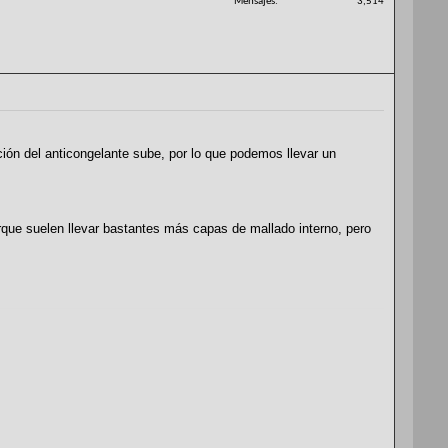
Mensajes
3,514
ción del anticongelante sube, por lo que podemos llevar un
orque suelen llevar bastantes más capas de mallado interno, pero