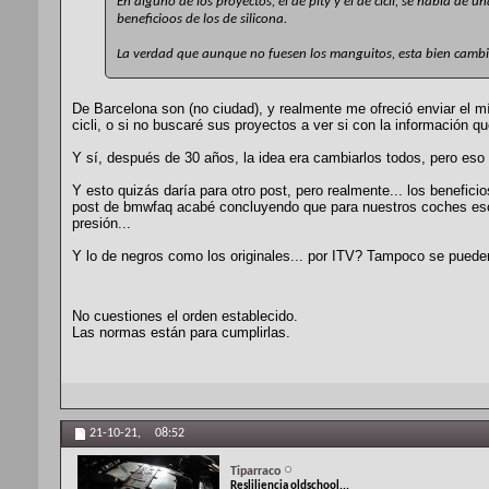
En alguno de los proyectos, el de pity y el de cicli, se habla de
beneficioos de los de silicona.
La verdad que aunque no fuesen los manguitos, esta bien cambia
De Barcelona son (no ciudad), y realmente me ofreció enviar el mí
cicli, o si no buscaré sus proyectos a ver si con la información 
Y sí, después de 30 años, la idea era cambiarlos todos, pero eso 
Y esto quizás daría para otro post, pero realmente... los benefi
post de bmwfaq acabé concluyendo que para nuestros coches eso 
presión...
Y lo de negros como los originales... por ITV? Tampoco se pueden
No cuestiones el orden establecido.
Las normas están para cumplirlas.
21-10-21,
08:52
Tiparraco
Resliliencia oldschool...