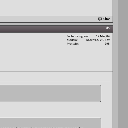
Citar
#5
Fecha de ingreso
17 Mar, 04
Modelo
Kadett GSi 2.0 16v
Mensajes
668