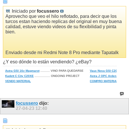
Iniciado por
focussero
Aprovecho que veo el hilo reflotado, para decir que los
turcos estan haciendo replicas del original en muy buena
calidad, estuve viendo videos de su flexibilidad y pinta
bien.
Enviado desde mi Redmi Note 8 Pro mediante Tapatalk
¿Y eso dónde lo están vendiendo? ¿eBay?
Astra GSI 16v Magmarot
........... VINO PARA QUEDARSE
Vaux Nova GSI C20XE
.....
Kadett C City C20XE
.................. ONGOING PROJECT
Astra J OPC Arden Blau
....
VENDO MATERIAL
COMPRO MATERIAL
focussero
dijo:
27-04-23
12:40