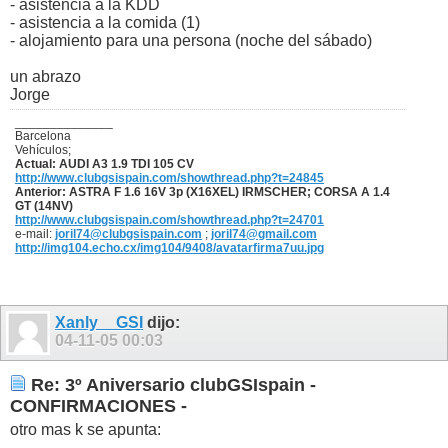
- asistencia a la KDD
- asistencia a la comida (1)
- alojamiento para una persona (noche del sábado)
un abrazo
Jorge
______________
Barcelona
Vehículos;
Actual: AUDI A3 1.9 TDI 105 CV
http://www.clubgsispain.com/showthread.php?t=24845
Anterior: ASTRA F 1.6 16V 3p (X16XEL) IRMSCHER; CORSA A 1.4
GT (14NV)
http://www.clubgsispain.com/showthread.php?t=24701
e-mail:
joril74@clubgsispain.com
;
joril74@gmail.com
http://img104.echo.cx/img104/9408/avatarfirma7uu.jpg
Xanly__GSI
dijo:
04-11-05
00:03
Re: 3º Aniversario clubGSIspain -
CONFIRMACIONES -
otro mas k se apunta: