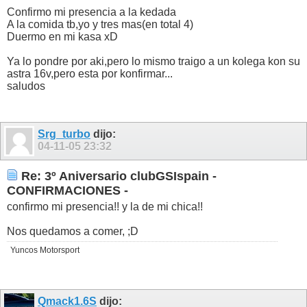
Confirmo mi presencia a la kedada
A la comida tb,yo y tres mas(en total 4)
Duermo en mi kasa xD
Ya lo pondre por aki,pero lo mismo traigo a un kolega kon su
astra 16v,pero esta por konfirmar...
saludos
Srg_turbo
dijo:
04-11-05
23:32
Re: 3º Aniversario clubGSIspain -
CONFIRMACIONES -
confirmo mi presencia!! y la de mi chica!!
Nos quedamos a comer, ;D
Yuncos Motorsport
Qmack1.6S
dijo: