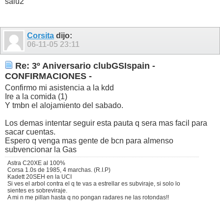
salu2
Corsita
dijo:
06-11-05
23:11
Re: 3º Aniversario clubGSIspain -
CONFIRMACIONES -
Confirmo mi asistencia a la kdd
Ire a la comida (1)
Y tmbn el alojamiento del sabado.
Los demas intentar seguir esta pauta q sera mas facil para
sacar cuentas.
Espero q venga mas gente de bcn para almenso
subvencionar la Gas
Astra C20XE al 100%
Corsa 1.0s de 1985, 4 marchas. (R.I.P)
Kadett 20SEH en la UCI
Si ves el arbol contra el q te vas a estrellar es subviraje, si solo lo
sientes es sobreviraje.
A mi n me pillan hasta q no pongan radares ne las rotondas!!