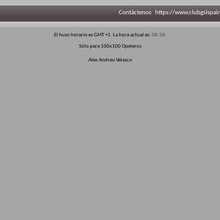
Contáctenos
https://www.clubgsispai
El huso horario es GMT +1. La hora actual es:
08:58
.
Sólo para 100x100 Opeleros
Alex Andreu Velasco