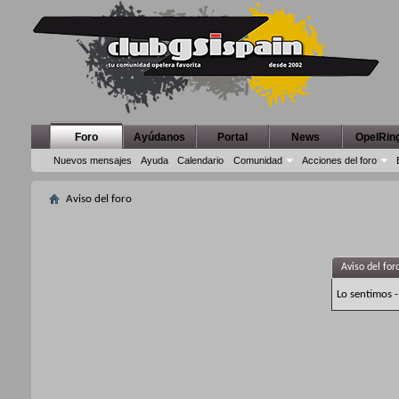
Foro
Ayúdanos
Portal
News
OpelRin
Nuevos mensajes
Ayuda
Calendario
Comunidad
Acciones del foro
Aviso del foro
Aviso del for
Lo sentimos -