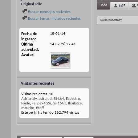
Original Teile
Todo
jsv07
Buscar mensajes recientes
Buscar temas iniciados recientes
No Recent Activity
Fecha de
15-01-14
ingreso
Última
14-07-26
22:41
actividad
Avatar
Visitantes recientes
Visitas recientes: 10
Adrianalv
,
astrajud
,
BJ-L64
,
Espectro
,
Faide
,
Felipe94GSi
,
Gsi16GZ
,
Ibailatxe
,
maurito
,
titoff
Este perfil ha tenido
162,794
visitas