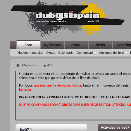
Foro
Ayúdanos
Portal
News
OpelRin
Nuevos mensajes
Ayuda
Calendario
Comunidad
Acciones del foro
Miembros
jsv07
Si esta es tu primera visita, asegúrate de revisar la
ayuda
pulsando el enlac
selecciona el foro que quieres visitar de la lista de abajo.
Por favor,
usa una cuenta de correo válida
, tanto en el momento del regist
borrados
.
PARA CONTROLAR Y EVITAR EL REGISTRO DE ROBOTS, TODAS LAS CUENTA
DUE TO CONTINUOS SPAM/ROBOTS FAKE USER REGISTRATION ATTACKS, AL
Actividad de jsv07
jsv07