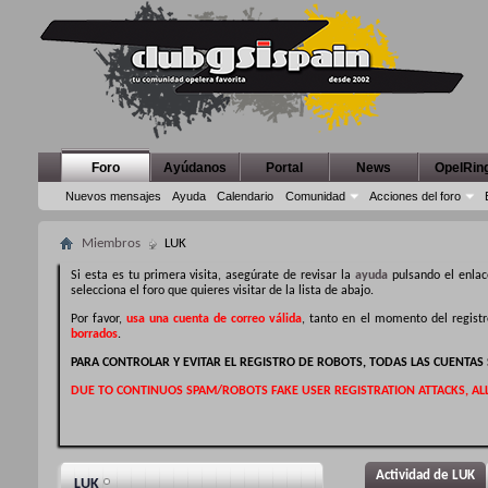
Foro
Ayúdanos
Portal
News
OpelRin
Nuevos mensajes
Ayuda
Calendario
Comunidad
Acciones del foro
Miembros
LUK
Si esta es tu primera visita, asegúrate de revisar la
ayuda
pulsando el enlac
selecciona el foro que quieres visitar de la lista de abajo.
Por favor,
usa una cuenta de correo válida
, tanto en el momento del regist
borrados
.
PARA CONTROLAR Y EVITAR EL REGISTRO DE ROBOTS, TODAS LAS CUENTA
DUE TO CONTINUOS SPAM/ROBOTS FAKE USER REGISTRATION ATTACKS, AL
Actividad de LUK
LUK