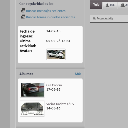
Con regularidad os leo
Todo
LUK
Am
Buscar mensajes recientes
Buscar temas iniciados recientes
No Recent Activity
Fecha de
14-02-13
ingreso
Última
05-02-26
13:24
actividad
Avatar
Álbumes
Más
GSI Cabrio
17-03-16
Varias Kadett 16SV
14-03-16