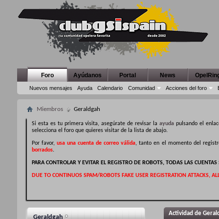
Foro
Ayúdanos
Portal
News
OpelRin
Nuevos mensajes
Ayuda
Calendario
Comunidad
Acciones del foro
Miembros
Geraldgah
Si esta es tu primera visita, asegúrate de revisar la
ayuda
pulsando el enlac
selecciona el foro que quieres visitar de la lista de abajo.
Por favor,
usa una cuenta de correo válida
, tanto en el momento del regist
borrados
.
PARA CONTROLAR Y EVITAR EL REGISTRO DE ROBOTS, TODAS LAS CUENTA
DUE TO CONTINUOS SPAM/ROBOTS FAKE USER REGISTRATION ATTACKS, AL
Actividad de Geral
Geraldgah