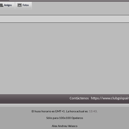
Amigos
Fotos
Contáctenos
https://www.clubgsispai
El huso horario es GMT +1. La hora actual es:
13:43
.
Sólo para 100x100 Opeleros
Alex Andreu Velasco