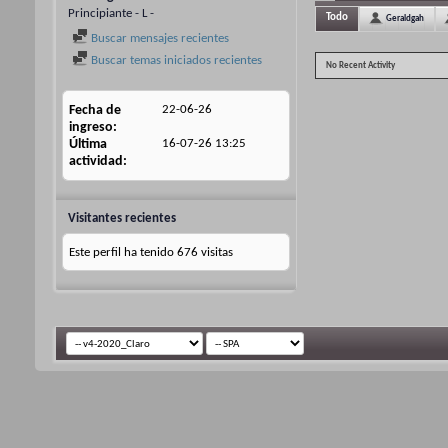
Principiante - L -
Todo
Geraldgah
Buscar mensajes recientes
Buscar temas iniciados recientes
No Recent Activity
Fecha de
22-06-26
ingreso
Última
16-07-26
13:25
actividad
Visitantes recientes
Este perfil ha tenido
676
visitas