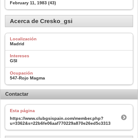
February 11, 1983 (43)
Acerca de Cresko_gsi
Localización
Madrid
Intereses
GSI
Ocupación
547-Rojo Magma
Contactar
Esta página
https://www.clubgsispain.com/member.php?
u=3362&s=22b6fe06aaf770229a870e26ed5c3313