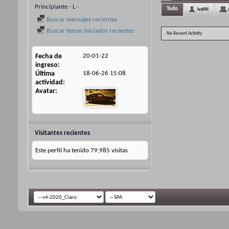
Principiante - L -
Todo
ivaNN
Buscar mensajes recientes
Buscar temas iniciados recientes
No Recent Activity
Fecha de
20-01-22
ingreso
Última
18-06-26
15:08
actividad
Avatar
Visitantes recientes
Este perfil ha tenido
79,985
visitas