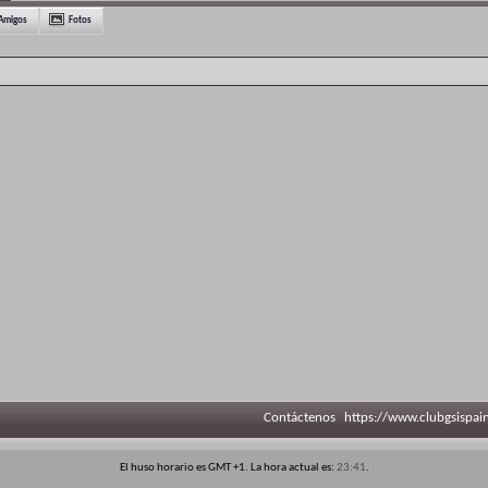
Amigos
Fotos
Contáctenos
https://www.clubgsispai
El huso horario es GMT +1. La hora actual es:
23:41
.