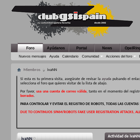
Foro
Ayúdanos
Portal
News
OpelRin
Nuevos mensajes
Ayuda
Calendario
Comunidad
Acciones del foro
Miembros
ivaNN
Si esta es tu primera visita, asegúrate de revisar la
ayuda
pulsando el enlac
selecciona el foro que quieres visitar de la lista de abajo.
Por favor,
usa una cuenta de correo válida
, tanto en el momento del regist
borrados
.
PARA CONTROLAR Y EVITAR EL REGISTRO DE ROBOTS, TODAS LAS CUENTA
DUE TO CONTINUOS SPAM/ROBOTS FAKE USER REGISTRATION ATTACKS, AL
Actividad de ivaNN
ivaNN