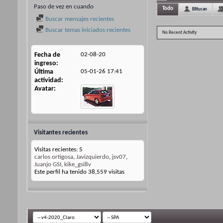
Paso de vez en cuando
Todo
Blitucan
Buscar mensajes recientes
Buscar temas iniciados recientes
No Recent Activity
Fecha de
02-08-20
ingreso
Última
05-01-26
17:41
actividad
Avatar
Visitantes recientes
Visitas recientes: 5
carlos ortigosa
,
Javizquierdo
,
jsv07
,
Juanjo GSI
,
kike_gsi8v
Este perfil ha tenido
38,559
visitas