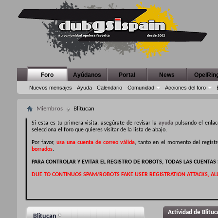
Foro
Ayúdanos
Portal
News
OpelRin
Nuevos mensajes
Ayuda
Calendario
Comunidad
Acciones del foro
Miembros
Blitucan
Si esta es tu primera visita, asegúrate de revisar la
ayuda
pulsando el enlac
selecciona el foro que quieres visitar de la lista de abajo.
Por favor,
usa una cuenta de correo válida
, tanto en el momento del regist
borrados
.
PARA CONTROLAR Y EVITAR EL REGISTRO DE ROBOTS, TODAS LAS CUENTA
DUE TO CONTINUOS SPAM/ROBOTS FAKE USER REGISTRATION ATTACKS, AL
Actividad de Blituc
Blitucan