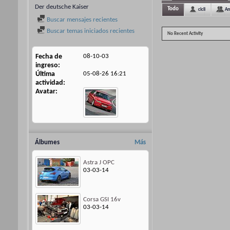
Der deutsche Kaiser
Todo
cicli
Am
Buscar mensajes recientes
Buscar temas iniciados recientes
No Recent Activity
Fecha de
08-10-03
ingreso
Última
05-08-26
16:21
actividad
Avatar
Álbumes
Más
Astra J OPC
03-03-14
Corsa GSI 16v
03-03-14