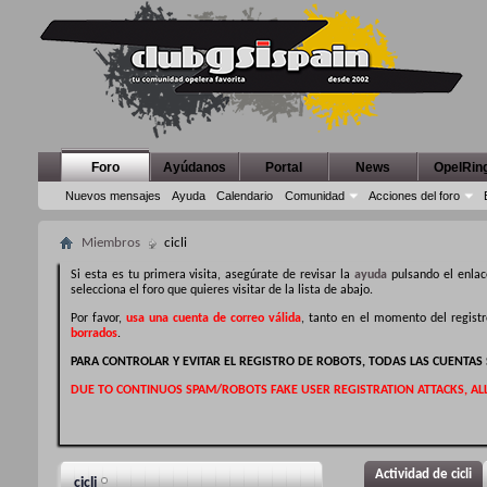
Foro
Ayúdanos
Portal
News
OpelRin
Nuevos mensajes
Ayuda
Calendario
Comunidad
Acciones del foro
Miembros
cicli
Si esta es tu primera visita, asegúrate de revisar la
ayuda
pulsando el enlac
selecciona el foro que quieres visitar de la lista de abajo.
Por favor,
usa una cuenta de correo válida
, tanto en el momento del regist
borrados
.
PARA CONTROLAR Y EVITAR EL REGISTRO DE ROBOTS, TODAS LAS CUENTA
DUE TO CONTINUOS SPAM/ROBOTS FAKE USER REGISTRATION ATTACKS, AL
Actividad de cicli
cicli