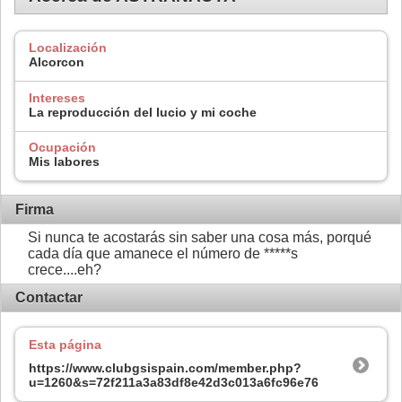
Localización
Alcorcon
Intereses
La reproducción del lucio y mi coche
Ocupación
Mis labores
Firma
Si nunca te acostarás sin saber una cosa más, porqué
cada día que amanece el número de *****s
crece....eh?
Contactar
Esta página
https://www.clubgsispain.com/member.php?
u=1260&s=72f211a3a83df8e42d3c013a6fc96e76