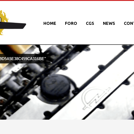
HOME
FORO
CGS
NEWS
CON
9D5A5E38C459CA316BE"