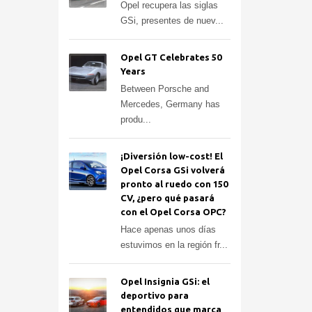
Opel recupera las siglas
GSi, presentes de nuev...
Opel GT Celebrates 50
Years
Between Porsche and
Mercedes, Germany has
produ...
¡Diversión low-cost! El
Opel Corsa GSi volverá
pronto al ruedo con 150
CV, ¿pero qué pasará
con el Opel Corsa OPC?
Hace apenas unos días
estuvimos en la región fr...
Opel Insignia GSi: el
deportivo para
entendidos que marca