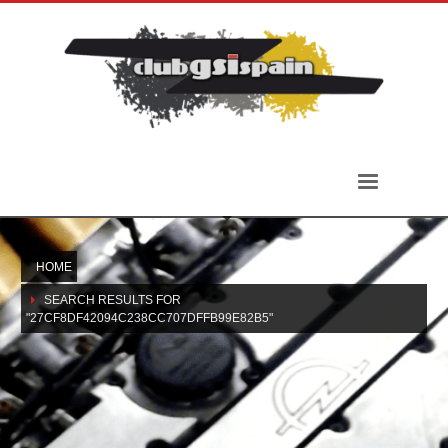
HOME
SEARCH RESULTS FOR
"27CF8DF42094C238CC707DFFB99E82B5"