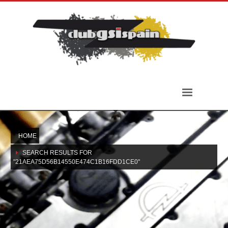
HOME
SEARCH RESULTS FOR
"21AEA75D56B14550E474C1B16FDD1CE0"