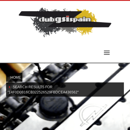
HOME
SEARCH RESULTS FOR
"14F0D0B16CB322526529FBDCEA436562"