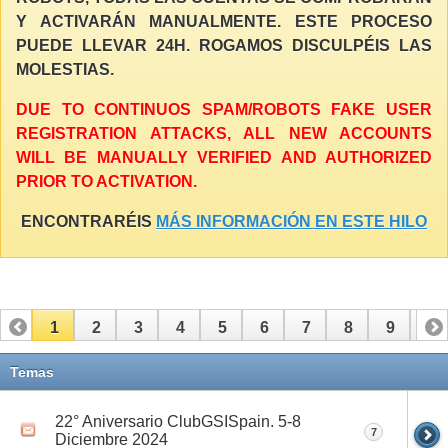
Y ACTIVARÁN MANUALMENTE. ESTE PROCESO
PUEDE LLEVAR 24H. ROGAMOS DISCULPÉIS LAS
MOLESTIAS.
DUE TO CONTINUOS SPAM/ROBOTS FAKE USER
REGISTRATION ATTACKS, ALL NEW ACCOUNTS
WILL BE MANUALLY VERIFIED AND AUTHORIZED
PRIOR TO ACTIVATION.
ENCONTRARÉIS
MÁS INFORMACIÓN EN ESTE HILO
1
2
3
4
5
6
7
8
9
10
11
Temas
22° Aniversario ClubGSISpain. 5-8
7
Diciembre 2024