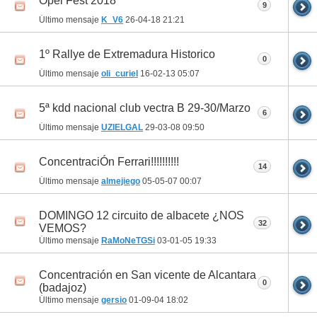
Opel Fest 2018
9
Último mensaje
K_V6
26-04-18
21:21
1º Rallye de Extremadura Historico
0
Último mensaje
oli_curiel
16-02-13
05:07
5ª kdd nacional club vectra B 29-30/Marzo
6
Último mensaje
UZIELGAL
29-03-08
09:50
ConcentraciÓn Ferrari!!!!!!!!!!
14
Último mensaje
almejiego
05-05-07
00:07
DOMINGO 12 circuito de albacete ¿NOS
32
VEMOS?
Último mensaje
RaMoNeTGSi
03-01-05
19:33
Concentración en San vicente de Alcantara
0
(badajoz)
Último mensaje
gersio
01-09-04
18:02