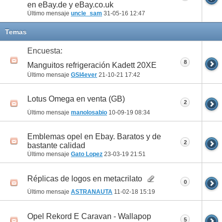
en eBay.de y eBay.co.uk
Último mensaje
uncle_sam
31-05-16
12:47
Temas
Encuesta:
8
Manguitos refrigeración Kadett 20XE
Último mensaje
GSI4ever
21-10-21
17:42
Lotus Omega en venta (GB)
2
Último mensaje
manolosabio
10-09-19
08:34
Emblemas opel en Ebay. Baratos y de
2
bastante calidad
Último mensaje
Gato Lopez
23-03-19
21:51
Réplicas de logos en metacrilato
0
Último mensaje
ASTRANAUTA
11-02-18
15:19
Opel Rekord E Caravan - Wallapop
5