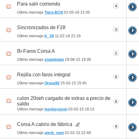
Para salir corriendo
4
Último mensaje
Tigra-BCN
01-05-16
21:45
Sincronizados de F28
3
Último mensaje
K_V6
11-02-16
21:19
Bi-Faros Corsa A
1
Último mensaje
soutolongo
19-06-15
19:38
Rejilla con faros integral
0
Último mensaje
Orosa90
25-03-15
15:45
culon 20seh cargado de extras a precio de
6
saldo
Último mensaje
maykeyason
03-03-15
18:13
Corsa A cabrio de fábrica
9
Último mensaje
uncle_sam
01-01-15
22:48