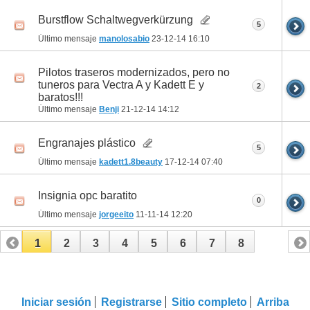
Burstflow Schaltwegverkürzung
5
Último mensaje
manolosabio
23-12-14
16:10
Pilotos traseros modernizados, pero no
tuneros para Vectra A y Kadett E y
2
baratos!!!
Último mensaje
Benji
21-12-14
14:12
Engranajes plástico
5
Último mensaje
kadett1.8beauty
17-12-14
07:40
Insignia opc baratito
0
Último mensaje
jorgeeito
11-11-14
12:20
1
2
3
4
5
6
7
8
Iniciar sesión
Registrarse
Sitio completo
Arriba