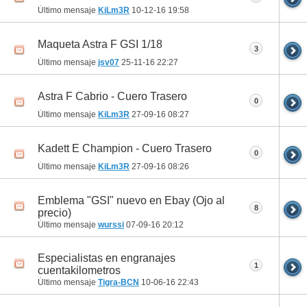
Último mensaje
KiLm3R
10-12-16
19:58
Maqueta Astra F GSI 1/18
3
Último mensaje
jsv07
25-11-16
22:27
Astra F Cabrio - Cuero Trasero
0
Último mensaje
KiLm3R
27-09-16
08:27
Kadett E Champion - Cuero Trasero
0
Último mensaje
KiLm3R
27-09-16
08:26
Emblema "GSI" nuevo en Ebay (Ojo al
8
precio)
Último mensaje
wurssi
07-09-16
20:12
Especialistas en engranajes
1
cuentakilometros
Último mensaje
Tigra-BCN
10-06-16
22:43