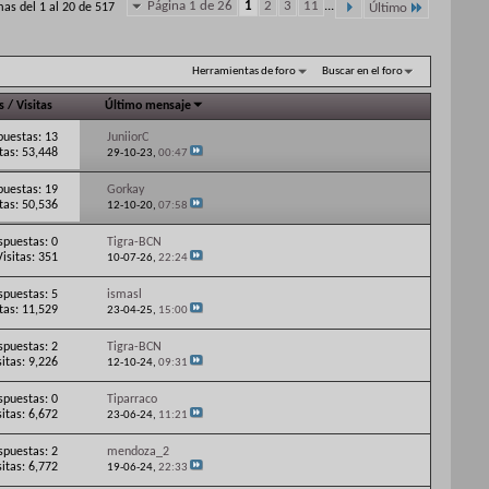
Página 1 de 26
1
2
3
11
...
as del 1 al 20 de 517
Último
Herramientas de foro
Buscar en el foro
s
/
Visitas
Último mensaje
puestas: 13
JuniiorC
itas: 53,448
29-10-23,
00:47
puestas: 19
Gorkay
itas: 50,536
12-10-20,
07:58
spuestas: 0
Tigra-BCN
Visitas: 351
10-07-26,
22:24
spuestas: 5
ismasl
itas: 11,529
23-04-25,
15:00
spuestas: 2
Tigra-BCN
sitas: 9,226
12-10-24,
09:31
spuestas: 0
Tiparraco
sitas: 6,672
23-06-24,
11:21
spuestas: 2
mendoza_2
sitas: 6,772
19-06-24,
22:33