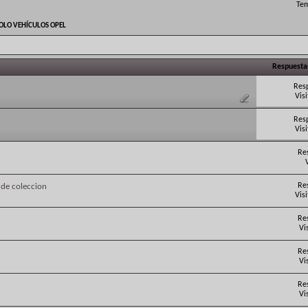
Tem
OLO VEHÍCULOS OPEL
Respuesta
Res
Vis
Res
Vis
Re
Re
 de coleccion
Vis
Re
Vi
Re
Vi
Re
Vi