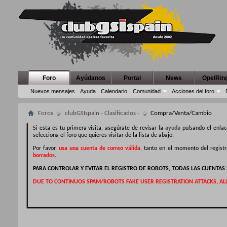
Foro
Ayúdanos
Portal
News
OpelRin
Nuevos mensajes
Ayuda
Calendario
Comunidad
Acciones del foro
Foros
clubGSIspain - Clasificados -
Compra/Venta/Cambio
Si esta es tu primera visita, asegúrate de revisar la
ayuda
pulsando el enlac
selecciona el foro que quieres visitar de la lista de abajo.
Por favor,
usa una cuenta de correo válida
, tanto en el momento del regist
borrados
.
PARA CONTROLAR Y EVITAR EL REGISTRO DE ROBOTS, TODAS LAS CUENTA
DUE TO CONTINUOS SPAM/ROBOTS FAKE USER REGISTRATION ATTACKS, AL