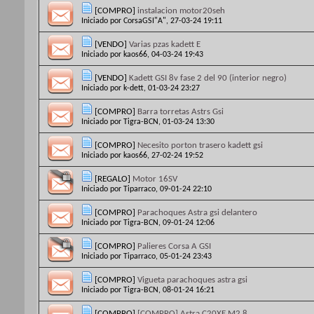
[COMPRO]
instalacion motor20seh
Iniciado por
CorsaGSI"A"
, 27-03-24 19:11
[VENDO]
Varias pzas kadett E
Iniciado por
kaos66
, 04-03-24 19:43
[VENDO]
Kadett GSI 8v fase 2 del 90 (interior negro)
Iniciado por
k-dett
, 01-03-24 23:27
[COMPRO]
Barra torretas Astrs Gsi
Iniciado por
Tigra-BCN
, 01-03-24 13:30
[COMPRO]
Necesito porton trasero kadett gsi
Iniciado por
kaos66
, 27-02-24 19:52
[REGALO]
Motor 16SV
Iniciado por
Tiparraco
, 09-01-24 22:10
[COMPRO]
Parachoques Astra gsi delantero
Iniciado por
Tigra-BCN
, 09-01-24 12:06
[COMPRO]
Palieres Corsa A GSI
Iniciado por
Tiparraco
, 05-01-24 23:43
[COMPRO]
Vigueta parachoques astra gsi
Iniciado por
Tigra-BCN
, 08-01-24 16:21
[COMPRO]
[COMPRO] Astra C20XE M2.8