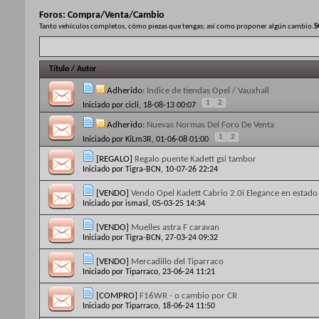
Foros:
Compra/Venta/Cambio
Tanto vehículos completos, cómo piezas que tengas; así como proponer algún cambio.
S
Título
/
Autor
Adherido:
Indice de tiendas Opel / Vauxhall
1
2
Iniciado por
cicli
, 18-08-13 00:07
Adherido:
Nuevas Normas Del Foro De Venta
1
2
Iniciado por
KiLm3R
, 01-06-08 01:00
[REGALO]
Regalo puente Kadett gsi tambor
Iniciado por
Tigra-BCN
, 10-07-26 22:24
[VENDO]
Vendo Opel Kadett Cabrio 2.0i Elegance en estado
Iniciado por
ismasl
, 05-03-25 14:34
[VENDO]
Muelles astra F caravan
Iniciado por
Tigra-BCN
, 27-03-24 09:32
[VENDO]
Mercadillo del Tiparraco
Iniciado por
Tiparraco
, 23-06-24 11:21
[COMPRO]
F16WR - o cambio por CR
Iniciado por
Tiparraco
, 18-06-24 11:50