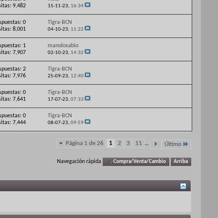
sitas: 9,482
15-11-23,
16:34
spuestas: 0
Tigra-BCN
sitas: 8,001
04-10-23,
11:22
spuestas: 1
manolosabio
sitas: 7,907
02-10-23,
14:32
spuestas: 2
Tigra-BCN
sitas: 7,976
25-09-23,
12:40
spuestas: 0
Tigra-BCN
sitas: 7,641
17-07-23,
07:33
spuestas: 0
Tigra-BCN
sitas: 7,444
08-07-23,
09:59
Página 1 de 26
1
2
3
11
...
Último
Navegación rápida
Compra/Venta/Cambio
Arriba