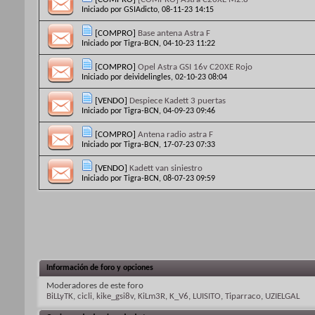
Iniciado por
GSIAdicto
, 08-11-23 14:15
[COMPRO]
Base antena Astra F
Iniciado por
Tigra-BCN
, 04-10-23 11:22
[COMPRO]
Opel Astra GSI 16v C20XE Rojo
Iniciado por
deividelingles
, 02-10-23 08:04
[VENDO]
Despiece Kadett 3 puertas
Iniciado por
Tigra-BCN
, 04-09-23 09:46
[COMPRO]
Antena radio astra F
Iniciado por
Tigra-BCN
, 17-07-23 07:33
[VENDO]
Kadett van siniestro
Iniciado por
Tigra-BCN
, 08-07-23 09:59
Información de foro y opciones
Moderadores de este foro
BiLLyTK
,
cicli
,
kike_gsi8v
,
KiLm3R
,
K_V6
,
LUISITO
,
Tiparraco
,
UZIELGAL