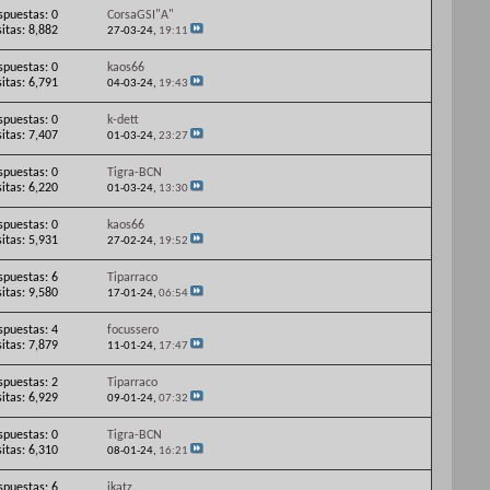
spuestas: 0
CorsaGSI"A"
sitas: 8,882
27-03-24,
19:11
spuestas: 0
kaos66
sitas: 6,791
04-03-24,
19:43
spuestas: 0
k-dett
sitas: 7,407
01-03-24,
23:27
spuestas: 0
Tigra-BCN
sitas: 6,220
01-03-24,
13:30
spuestas: 0
kaos66
sitas: 5,931
27-02-24,
19:52
spuestas: 6
Tiparraco
sitas: 9,580
17-01-24,
06:54
spuestas: 4
focussero
sitas: 7,879
11-01-24,
17:47
spuestas: 2
Tiparraco
sitas: 6,929
09-01-24,
07:32
spuestas: 0
Tigra-BCN
sitas: 6,310
08-01-24,
16:21
spuestas: 6
ikatz