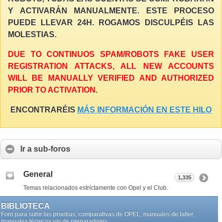
Y ACTIVARÁN MANUALMENTE. ESTE PROCESO
PUEDE LLEVAR 24H. ROGAMOS DISCULPÉIS LAS
MOLESTIAS.
DUE TO CONTINUOS SPAM/ROBOTS FAKE USER
REGISTRATION ATTACKS, ALL NEW ACCOUNTS
WILL BE MANUALLY VERIFIED AND AUTHORIZED
PRIOR TO ACTIVATION.
ENCONTRARÉIS
MÁS INFORMACIÓN EN ESTE HILO
Ir a sub-foros
General
1,335
Temas relacionados estríctamente con Opel y el Club.
BIBLIOTECA
Foro para subir las pruebas, comparativas de OPEL, manuales de taller,
manuales técnicos y/o de preparadores.