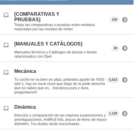
[COMPARATIVAS Y
PRUEBAS]
100
Todas las comparativas y pruebas entre modelos
realizadas por las revistas de motor.
[MANUALES Y CATÁLOGOS]
49
Manuales técnicos y Catálogos de piezas o temas
relacionados con Opel.
Mecánica
Tu coche no va bien en altas, petardea apartir de 4500
5,423
rpm´s, hay un cluck cluck que llega de la parte derecha
que no sabes que es....mecánica pura y dura,
pregúntanos!!
Dinámica
1,128
Elección y comparación de las mejores suspensiones y
amortiguaciones. AntiRoll Kits, discos de freno de mayor
diámetro. Tus dudas serán escuchadas.