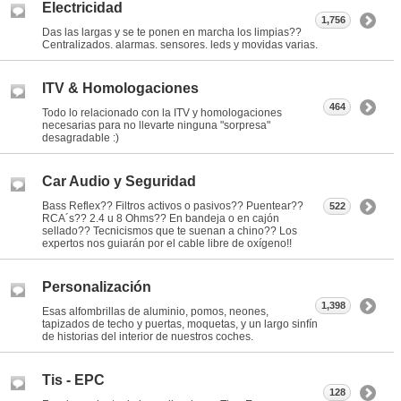
Electricidad
1,756
Das las largas y se te ponen en marcha los limpias??
Centralizados. alarmas. sensores. leds y movidas varias.
ITV & Homologaciones
464
Todo lo relacionado con la ITV y homologaciones
necesarias para no llevarte ninguna "sorpresa"
desagradable :)
Car Audio y Seguridad
Bass Reflex?? Filtros activos o pasivos?? Puentear??
522
RCA´s?? 2.4 u 8 Ohms?? En bandeja o en cajón
sellado?? Tecnicismos que te suenan a chino?? Los
expertos nos guiarán por el cable libre de oxígeno!!
Personalización
1,398
Esas alfombrillas de aluminio, pomos, neones,
tapizados de techo y puertas, moquetas, y un largo sinfín
de historias del interior de nuestros coches.
Tis - EPC
128