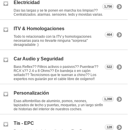
Electricidad
1,756
Das las largas y se te ponen en marcha los limpias??
Centralizados. alarmas. sensores. leds y movidas varias.
ITV & Homologaciones
464
Todo lo relacionado con la ITV y homologaciones
necesarias para no llevarte ninguna "sorpresa"
desagradable :)
Car Audio y Seguridad
Bass Reflex?? Filtros activos o pasivos?? Puentear??
522
RCA´s?? 2.4 u 8 Ohms?? En bandeja o en cajón
sellado?? Tecnicismos que te suenan a chino?? Los
expertos nos guiarán por el cable libre de oxígeno!!
Personalización
1,398
Esas alfombrillas de aluminio, pomos, neones,
tapizados de techo y puertas, moquetas, y un largo sinfín
de historias del interior de nuestros coches.
Tis - EPC
128