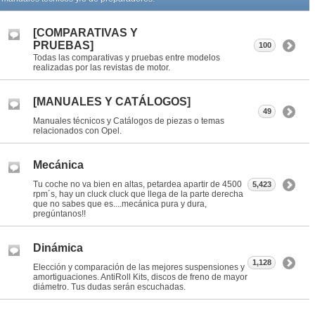
[COMPARATIVAS Y
PRUEBAS]
100
Todas las comparativas y pruebas entre modelos
realizadas por las revistas de motor.
[MANUALES Y CATÁLOGOS]
49
Manuales técnicos y Catálogos de piezas o temas
relacionados con Opel.
Mecánica
Tu coche no va bien en altas, petardea apartir de 4500
5,423
rpm´s, hay un cluck cluck que llega de la parte derecha
que no sabes que es....mecánica pura y dura,
pregúntanos!!
Dinámica
1,128
Elección y comparación de las mejores suspensiones y
amortiguaciones. AntiRoll Kits, discos de freno de mayor
diámetro. Tus dudas serán escuchadas.