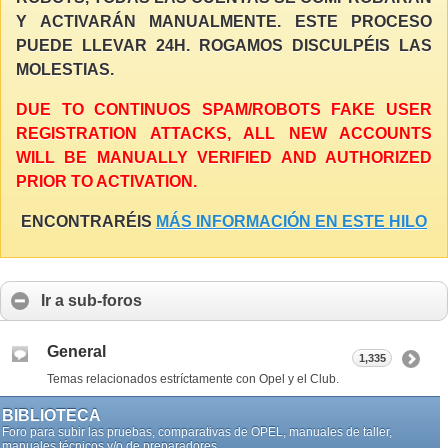
Y ACTIVARÁN MANUALMENTE. ESTE PROCESO
PUEDE LLEVAR 24H. ROGAMOS DISCULPÉIS LAS
MOLESTIAS.
DUE TO CONTINUOS SPAM/ROBOTS FAKE USER
REGISTRATION ATTACKS, ALL NEW ACCOUNTS
WILL BE MANUALLY VERIFIED AND AUTHORIZED
PRIOR TO ACTIVATION.
ENCONTRARÉIS
MÁS INFORMACIÓN EN ESTE HILO
Ir a sub-foros
General
1,335
Temas relacionados estríctamente con Opel y el Club.
BIBLIOTECA
Foro para subir las pruebas, comparativas de OPEL, manuales de taller,
manuales técnicos y/o de preparadores.