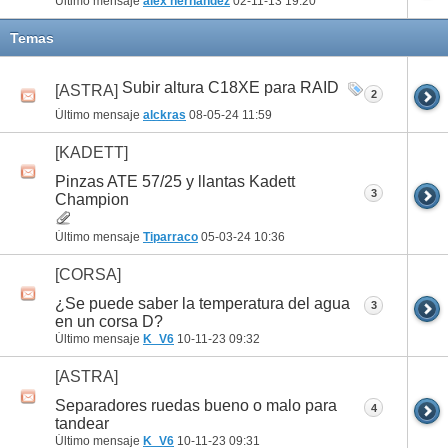
Último mensaje
alex hernandez
02-11-13
19:20
Temas
Subir altura C18XE para RAID
[ASTRA]
2
Último mensaje
alckras
08-05-24
11:59
[KADETT]
Pinzas ATE 57/25 y llantas Kadett
3
Champion
Último mensaje
Tiparraco
05-03-24
10:36
[CORSA]
¿Se puede saber la temperatura del agua
3
en un corsa D?
Último mensaje
K_V6
10-11-23
09:32
[ASTRA]
Separadores ruedas bueno o malo para
4
tandear
Último mensaje
K_V6
10-11-23
09:31