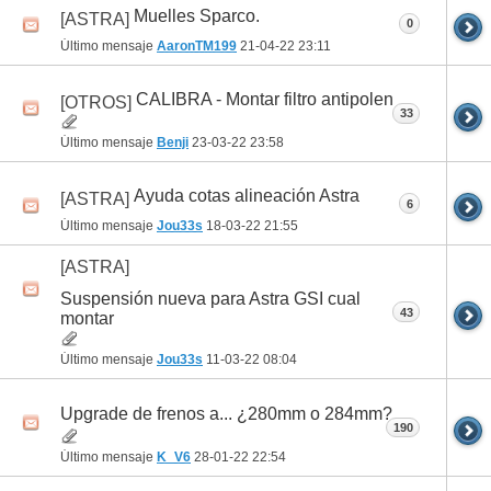
Muelles Sparco.
[ASTRA]
0
Último mensaje
AaronTM199
21-04-22
23:11
CALIBRA - Montar filtro antipolen
[OTROS]
33
Último mensaje
Benji
23-03-22
23:58
Ayuda cotas alineación Astra
[ASTRA]
6
Último mensaje
Jou33s
18-03-22
21:55
[ASTRA]
Suspensión nueva para Astra GSI cual
43
montar
Último mensaje
Jou33s
11-03-22
08:04
Upgrade de frenos a... ¿280mm o 284mm?
190
Último mensaje
K_V6
28-01-22
22:54