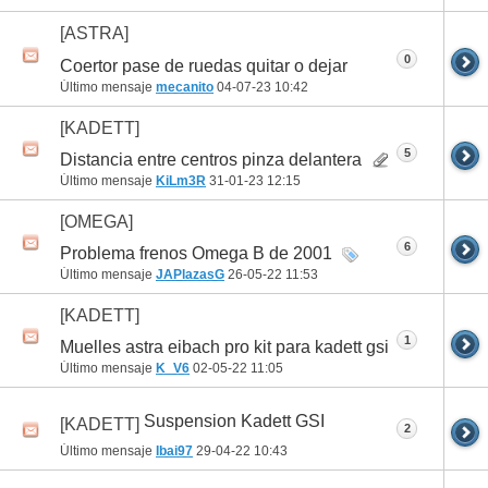
[ASTRA]
0
Coertor pase de ruedas quitar o dejar
Último mensaje
mecanito
04-07-23
10:42
[KADETT]
5
Distancia entre centros pinza delantera
Último mensaje
KiLm3R
31-01-23
12:15
[OMEGA]
6
Problema frenos Omega B de 2001
Último mensaje
JAPlazasG
26-05-22
11:53
[KADETT]
1
Muelles astra eibach pro kit para kadett gsi
Último mensaje
K_V6
02-05-22
11:05
Suspension Kadett GSI
[KADETT]
2
Último mensaje
Ibai97
29-04-22
10:43