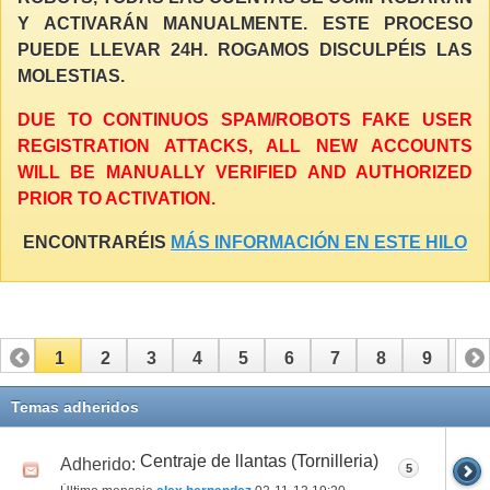
Y ACTIVARÁN MANUALMENTE. ESTE PROCESO
PUEDE LLEVAR 24H. ROGAMOS DISCULPÉIS LAS
MOLESTIAS.
DUE TO CONTINUOS SPAM/ROBOTS FAKE USER
REGISTRATION ATTACKS, ALL NEW ACCOUNTS
WILL BE MANUALLY VERIFIED AND AUTHORIZED
PRIOR TO ACTIVATION.
ENCONTRARÉIS
MÁS INFORMACIÓN EN ESTE HILO
1
2
3
4
5
6
7
8
9
10
11
12
13
14
15
16
17
Temas adheridos
Centraje de llantas (Tornilleria)
Adherido:
5