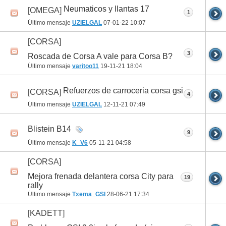
Neumaticos y llantas 17
[OMEGA]
1
Último mensaje
UZIELGAL
07-01-22
10:07
[CORSA]
3
Roscada de Corsa A vale para Corsa B?
Último mensaje
varitoo11
19-11-21
18:04
Refuerzos de carroceria corsa gsi
[CORSA]
4
Último mensaje
UZIELGAL
12-11-21
07:49
Blistein B14
9
Último mensaje
K_V6
05-11-21
04:58
[CORSA]
Mejora frenada delantera corsa City para
19
rally
Último mensaje
Txema_GSI
28-06-21
17:34
[KADETT]