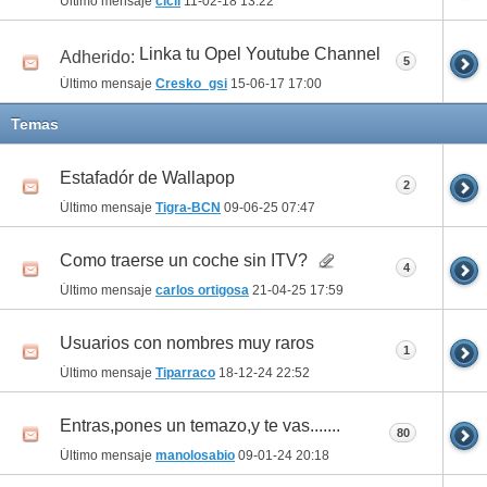
Último mensaje
cicli
11-02-18
13:22
Linka tu Opel Youtube Channel
Adherido:
5
Último mensaje
Cresko_gsi
15-06-17
17:00
Temas
Estafadór de Wallapop
2
Último mensaje
Tigra-BCN
09-06-25
07:47
Como traerse un coche sin ITV?
4
Último mensaje
carlos ortigosa
21-04-25
17:59
Usuarios con nombres muy raros
1
Último mensaje
Tiparraco
18-12-24
22:52
Entras,pones un temazo,y te vas.......
80
Último mensaje
manolosabio
09-01-24
20:18