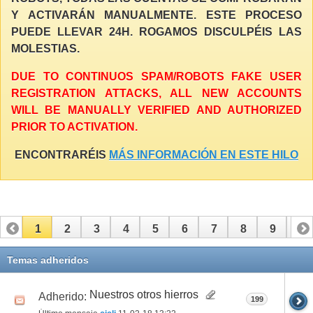
Y ACTIVARÁN MANUALMENTE. ESTE PROCESO
PUEDE LLEVAR 24H. ROGAMOS DISCULPÉIS LAS
MOLESTIAS.
DUE TO CONTINUOS SPAM/ROBOTS FAKE USER
REGISTRATION ATTACKS, ALL NEW ACCOUNTS
WILL BE MANUALLY VERIFIED AND AUTHORIZED
PRIOR TO ACTIVATION.
ENCONTRARÉIS
MÁS INFORMACIÓN EN ESTE HILO
1
2
3
4
5
6
7
8
9
10
11
12
13
14
15
16
17
Temas adheridos
Nuestros otros hierros
Adherido:
199