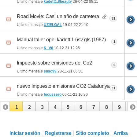
Último mensaje
kadett1.8beauty
26-04-22
08:11
Road Movie: Casi un año de carretera
31
Último mensaje
UZIELGAL
19-04-22
21:10
Manual taller opel kadett 1.6sv gls (1987)
1
Último mensaje
K_V6
10-12-21
12:25
Impuesto sobre emisiones del Co2
6
Último mensaje
suso99
28-11-21
06:31
nuevo Impuesto emisiones CO2 Catalunya
11
Último mensaje
focussero
06-11-21
10:36
1
2
3
4
5
6
7
8
9
10
11
12
13
14
15
16
17
Iniciar sesión
Registrarse
Sitio completo
Arriba