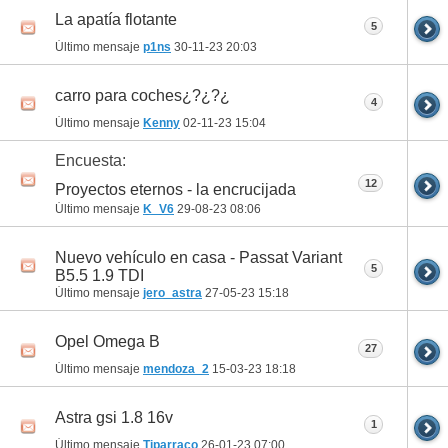
La apatía flotante
5
Último mensaje
p1ns
30-11-23
20:03
carro para coches¿?¿?¿
4
Último mensaje
Kenny
02-11-23
15:04
Encuesta:
12
Proyectos eternos - la encrucijada
Último mensaje
K_V6
29-08-23
08:06
Nuevo vehículo en casa - Passat Variant
5
B5.5 1.9 TDI
Último mensaje
jero_astra
27-05-23
15:18
Opel Omega B
27
Último mensaje
mendoza_2
15-03-23
18:18
Astra gsi 1.8 16v
1
Último mensaje
Tiparraco
26-01-23
07:00