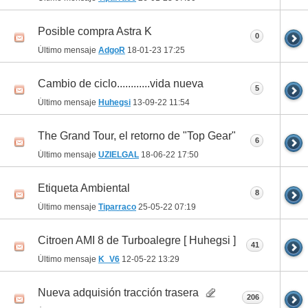
Posible compra Astra K
0
Último mensaje
AdgoR
18-01-23
17:25
Cambio de ciclo............vida nueva
5
Último mensaje
Huhegsi
13-09-22
11:54
The Grand Tour, el retorno de "Top Gear"
6
Último mensaje
UZIELGAL
18-06-22
17:50
Etiqueta Ambiental
8
Último mensaje
Tiparraco
25-05-22
07:19
Citroen AMI 8 de Turboalegre [ Huhegsi ]
41
Último mensaje
K_V6
12-05-22
13:29
Nueva adquisión tracción trasera
206