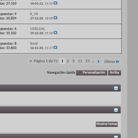
itas: 27,310
19-01-21,
14:55
spuestas: 9
K_V6
itas: 20,829
27-12-20,
18:09
spuestas: 4
UZIELGAL
itas: 10,102
19-12-20,
19:50
spuestas: 8
Benji
itas: 33,603
16-12-20,
13:27
Página 1 de 71
1
2
3
11
51
...
Último
Navegación rápida
Personalización
Arriba