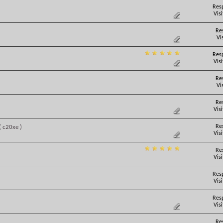
Res
Vis
Re
Vi
Res
Vis
Re
Vi
Re
Vis
Re
( c20xe )
Vis
Re
Vis
Res
Vis
Res
Vis
Re