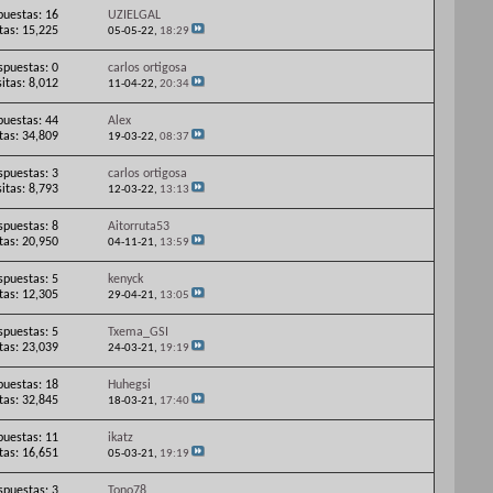
puestas: 16
UZIELGAL
itas: 15,225
05-05-22,
18:29
spuestas: 0
carlos ortigosa
sitas: 8,012
11-04-22,
20:34
puestas: 44
Alex
itas: 34,809
19-03-22,
08:37
spuestas: 3
carlos ortigosa
sitas: 8,793
12-03-22,
13:13
spuestas: 8
Aitorruta53
itas: 20,950
04-11-21,
13:59
spuestas: 5
kenyck
itas: 12,305
29-04-21,
13:05
spuestas: 5
Txema_GSI
itas: 23,039
24-03-21,
19:19
puestas: 18
Huhegsi
itas: 32,845
18-03-21,
17:40
puestas: 11
ikatz
itas: 16,651
05-03-21,
19:19
spuestas: 3
Tono78