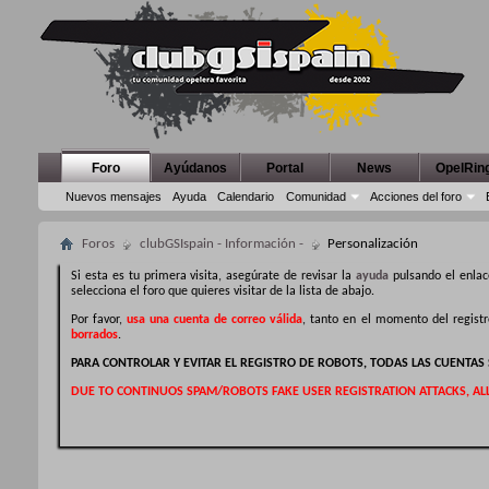
Foro
Ayúdanos
Portal
News
OpelRin
Nuevos mensajes
Ayuda
Calendario
Comunidad
Acciones del foro
Foros
clubGSIspain - Información -
Personalización
Si esta es tu primera visita, asegúrate de revisar la
ayuda
pulsando el enlac
selecciona el foro que quieres visitar de la lista de abajo.
Por favor,
usa una cuenta de correo válida
, tanto en el momento del regist
borrados
.
PARA CONTROLAR Y EVITAR EL REGISTRO DE ROBOTS, TODAS LAS CUENTA
DUE TO CONTINUOS SPAM/ROBOTS FAKE USER REGISTRATION ATTACKS, AL