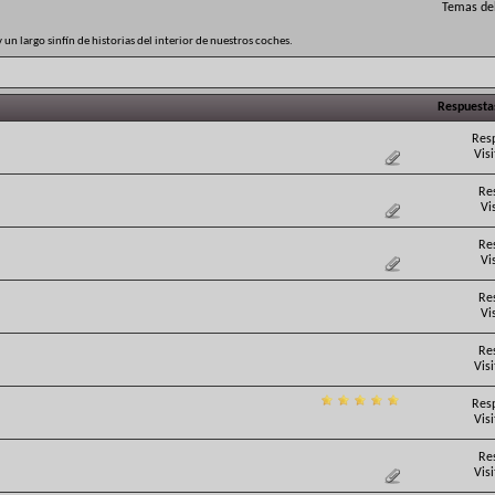
Temas del
un largo sinfín de historias del interior de nuestros coches.
Respuesta
Res
Vis
Re
Vi
Re
Vi
Re
Vi
Re
Vis
Res
Vis
Re
Vis