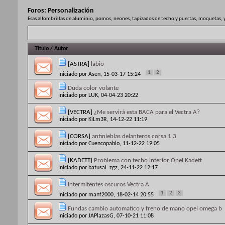
Foros:
Personalización
Esas alfombrillas de aluminio, pomos, neones, tapizados de techo y puertas, moquetas, y 
Título
/
Autor
[ASTRA]
labio
1
2
Iniciado por
Asen
, 15-03-17 15:24
Duda color volante
Iniciado por
LUK
, 04-04-23 20:22
[VECTRA]
¿Me servirá esta BACA para el Vectra A?
Iniciado por
KiLm3R
, 14-12-22 11:19
[CORSA]
antinieblas delanteros corsa 1.3
Iniciado por
Cuencopablo
, 11-12-22 19:05
[KADETT]
Problema con techo interior Opel Kadett
Iniciado por
batusai_zgz
, 24-11-22 12:17
Intermitentes oscuros Vectra A
1
2
3
Iniciado por
manf2000
, 18-02-14 20:55
Fundas cambio automatico y freno de mano opel omega b
Iniciado por
JAPlazasG
, 07-10-21 11:08