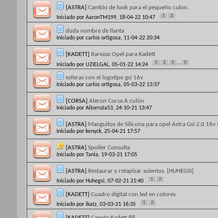
[ASTRA]
Cambio de look para el pequeño culon.
1
2
Iniciado por
AaronTM199
, 18-04-22 10:47
duda nombre de llanta
Iniciado por
carlos ortigosa
, 11-04-22 20:34
[KADETT]
Rarezas Opel para Kadett
1
2
3
...
5
Iniciado por
UZIELGAL
, 05-01-22 14:24
esferas con el logotipo gsi 16v
Iniciado por
carlos ortigosa
, 05-03-22 13:37
[CORSA]
Aleron Corsa A culón
Iniciado por
Aitorruta53
, 24-10-21 13:47
[ASTRA]
Manguitos de Silicona para opel Astra Gsi 2.0 16v 
Iniciado por
kenyck
, 25-04-21 17:57
[ASTRA]
Spoiler Consulta
Iniciado por
Tania
, 19-03-21 17:05
[ASTRA]
Restaurar y retapizar asientos. [HUHEGSI]
1
2
Iniciado por
Huhegsi
, 07-02-21 21:40
[KADETT]
Cuadro digital con led en colores
1
2
Iniciado por
ikatz
, 03-03-21 16:35
[KADETT]
Capota Kadett 88