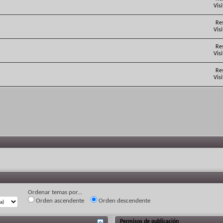
Vis
Re
Vis
Re
Vis
Re
Vis
Ordenar temas por...
Orden ascendente
Orden descendente
Permisos de publicación