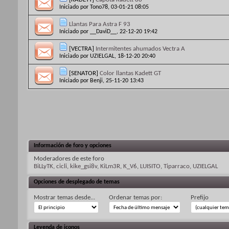
Iniciado por
Tono78
, 03-01-21 08:05
Llantas Para Astra F 93
Iniciado por
__DaviD__
, 22-12-20 19:42
[VECTRA]
Intermitentes ahumados Vectra A
Iniciado por
UZIELGAL
, 18-12-20 20:40
[SENATOR]
Color llantas Kadett GT
Iniciado por
Benji
, 25-11-20 13:43
Información de foro y opciones
Moderadores de este foro
BiLLyTK
,
cicli
,
kike_gsi8v
,
KiLm3R
,
K_V6
,
LUISITO
,
Tiparraco
,
UZIELGAL
Opciones de desplegado de temas
Mostrar temas desde...
Ordenar temas por:
Prefijo
Leyenda de iconos