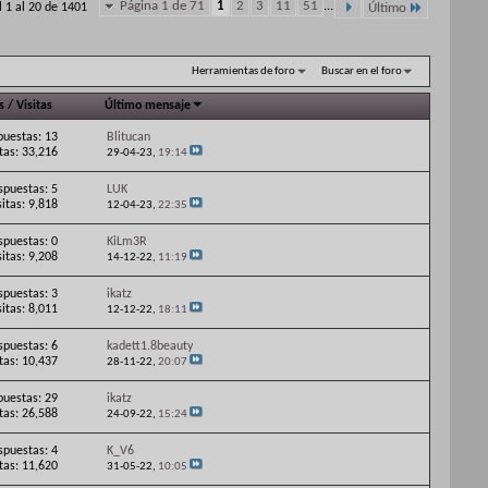
Página 1 de 71
1
2
3
11
51
...
 1 al 20 de 1401
Último
Herramientas de foro
Buscar en el foro
s
/
Visitas
Último mensaje
puestas: 13
Blitucan
itas: 33,216
29-04-23,
19:14
spuestas: 5
LUK
sitas: 9,818
12-04-23,
22:35
spuestas: 0
KiLm3R
sitas: 9,208
14-12-22,
11:19
spuestas: 3
ikatz
sitas: 8,011
12-12-22,
18:11
spuestas: 6
kadett1.8beauty
itas: 10,437
28-11-22,
20:07
puestas: 29
ikatz
itas: 26,588
24-09-22,
15:24
spuestas: 4
K_V6
itas: 11,620
31-05-22,
10:05