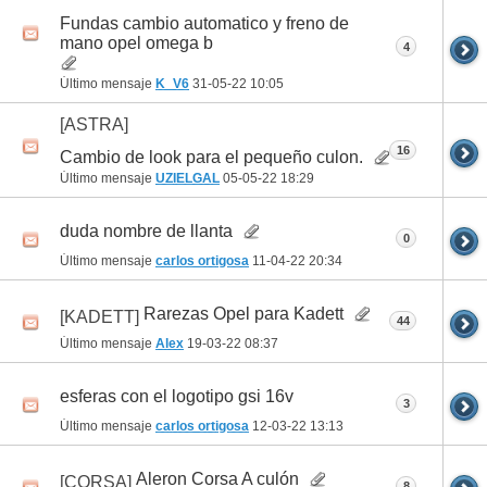
Fundas cambio automatico y freno de
mano opel omega b
4
Último mensaje
K_V6
31-05-22
10:05
[ASTRA]
16
Cambio de look para el pequeño culon.
Último mensaje
UZIELGAL
05-05-22
18:29
duda nombre de llanta
0
Último mensaje
carlos ortigosa
11-04-22
20:34
Rarezas Opel para Kadett
[KADETT]
44
Último mensaje
Alex
19-03-22
08:37
esferas con el logotipo gsi 16v
3
Último mensaje
carlos ortigosa
12-03-22
13:13
Aleron Corsa A culón
[CORSA]
8