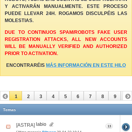
Y ACTIVARÁN MANUALMENTE. ESTE PROCESO
PUEDE LLEVAR 24H. ROGAMOS DISCULPÉIS LAS
MOLESTIAS.
DUE TO CONTINUOS SPAM/ROBOTS FAKE USER
REGISTRATION ATTACKS, ALL NEW ACCOUNTS
WILL BE MANUALLY VERIFIED AND AUTHORIZED
PRIOR TO ACTIVATION.
ENCONTRARÉIS
MÁS INFORMACIÓN EN ESTE HILO
1
2
3
4
5
6
7
8
9
10
11
12
13
14
15
16
17
Temas
labio
[ASTRA]
13