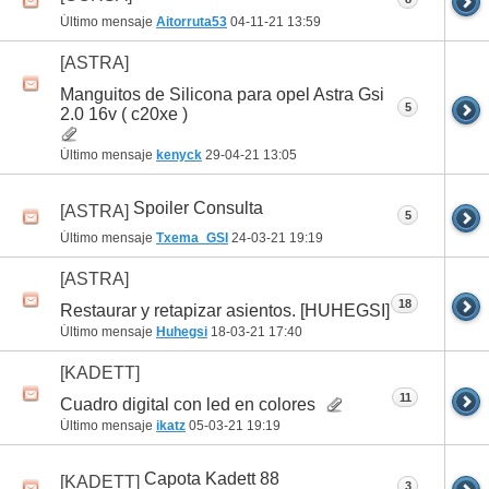
Último mensaje
Aitorruta53
04-11-21
13:59
[ASTRA]
Manguitos de Silicona para opel Astra Gsi
5
2.0 16v ( c20xe )
Último mensaje
kenyck
29-04-21
13:05
Spoiler Consulta
[ASTRA]
5
Último mensaje
Txema_GSI
24-03-21
19:19
[ASTRA]
18
Restaurar y retapizar asientos. [HUHEGSI]
Último mensaje
Huhegsi
18-03-21
17:40
[KADETT]
11
Cuadro digital con led en colores
Último mensaje
ikatz
05-03-21
19:19
Capota Kadett 88
[KADETT]
3