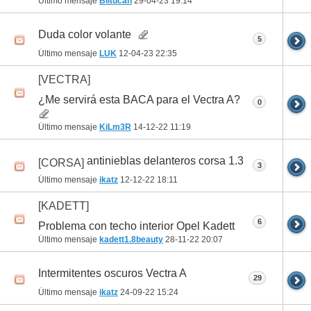
Último mensaje
Blitucan
29-04-23
19:14
Duda color volante
5
Último mensaje
LUK
12-04-23
22:35
[VECTRA]
¿Me servirá esta BACA para el Vectra A?
0
Último mensaje
KiLm3R
14-12-22
11:19
antinieblas delanteros corsa 1.3
[CORSA]
3
Último mensaje
ikatz
12-12-22
18:11
[KADETT]
6
Problema con techo interior Opel Kadett
Último mensaje
kadett1.8beauty
28-11-22
20:07
Intermitentes oscuros Vectra A
29
Último mensaje
ikatz
24-09-22
15:24