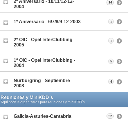
2º Aniversario - 10/11/12-12-
14
2004
1º Aniversario - 6/7/8/9-12-2003
1
2º OIC - Opel InterClubbing -
1
2005
1º OIC - Opel InterClubbing -
5
2004
Nürburgring - Septiembre
4
2008
Reuniones y MiniKDD´s
Aquí podeis organizaros para reuniones y miniKDD´s.
Galicia-Asturies-Cantabria
92