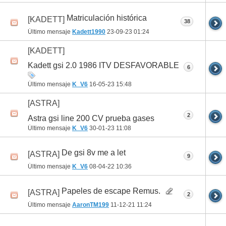
Matriculación histórica
[KADETT]
38
Último mensaje
Kadett1990
23-09-23
01:24
[KADETT]
Kadett gsi 2.0 1986 ITV DESFAVORABLE
6
Último mensaje
K_V6
16-05-23
15:48
[ASTRA]
2
Astra gsi line 200 CV prueba gases
Último mensaje
K_V6
30-01-23
11:08
De gsi 8v me a let
[ASTRA]
9
Último mensaje
K_V6
08-04-22
10:36
Papeles de escape Remus.
[ASTRA]
2
Último mensaje
AaronTM199
11-12-21
11:24