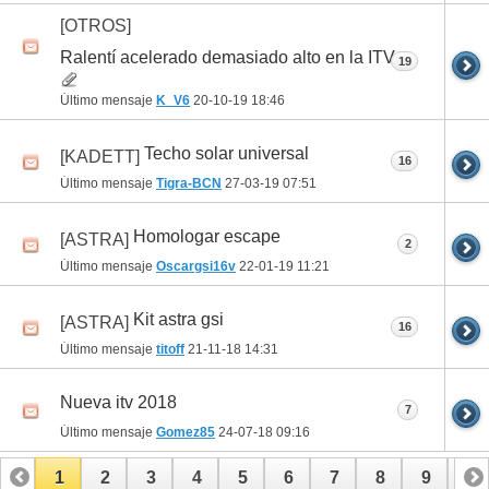
[OTROS]
Ralentí acelerado demasiado alto en la ITV
19
Último mensaje
K_V6
20-10-19
18:46
Techo solar universal
[KADETT]
16
Último mensaje
Tigra-BCN
27-03-19
07:51
Homologar escape
[ASTRA]
2
Último mensaje
Oscargsi16v
22-01-19
11:21
Kit astra gsi
[ASTRA]
16
Último mensaje
titoff
21-11-18
14:31
Nueva itv 2018
7
Último mensaje
Gomez85
24-07-18
09:16
1
2
3
4
5
6
7
8
9
10