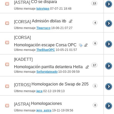
CO se dispara
[ASTRA]
13
Último mensaje
luisvigas
07-07-21
18:48
Admisión dbilas itb
[CORSA]
4
Último mensaje
Tiparraco
18-06-21
07:27
[CORSA]
6
Homologación escape Corsa OPC
Último mensaje
TheBlueOPC
10-05-21
01:57
[KADETT]
17
Homologación parrilla delantera Hella
Último mensaje
Señorplateado
10-03-20
09:59
Homologacion de Swap de 205
[OTROS]
1
Último mensaje
jaca
02-12-19
09:13
Homologaciones
[ASTRA]
0
Último mensaje
jero_astra
19-11-19
09:56