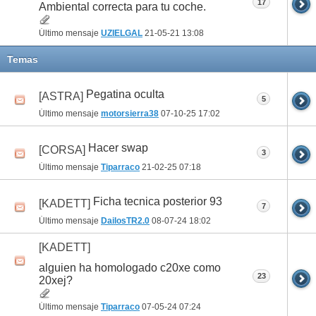
17
Ambiental correcta para tu coche.
Último mensaje
UZIELGAL
21-05-21
13:08
Temas
Pegatina oculta
[ASTRA]
5
Último mensaje
motorsierra38
07-10-25
17:02
Hacer swap
[CORSA]
3
Último mensaje
Tiparraco
21-02-25
07:18
Ficha tecnica posterior 93
[KADETT]
7
Último mensaje
DailosTR2.0
08-07-24
18:02
[KADETT]
alguien ha homologado c20xe como
23
20xej?
Último mensaje
Tiparraco
07-05-24
07:24