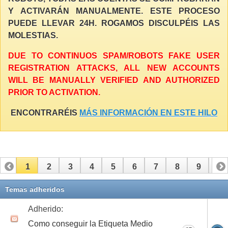
Y ACTIVARÁN MANUALMENTE. ESTE PROCESO
PUEDE LLEVAR 24H. ROGAMOS DISCULPÉIS LAS
MOLESTIAS.
DUE TO CONTINUOS SPAM/ROBOTS FAKE USER
REGISTRATION ATTACKS, ALL NEW ACCOUNTS
WILL BE MANUALLY VERIFIED AND AUTHORIZED
PRIOR TO ACTIVATION.
ENCONTRARÉIS
MÁS INFORMACIÓN EN ESTE HILO
1
2
3
4
5
6
7
8
9
10
11
12
13
14
15
16
17
Temas adheridos
Adherido:
Como conseguir la Etiqueta Medio