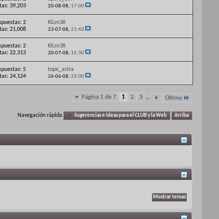
itas: 39,203
20-08-08,
17:00
spuestas: 2
KiLm3R
itas: 21,008
23-07-08,
21:43
spuestas: 2
KiLm3R
itas: 22,313
20-07-08,
15:30
spuestas: 5
tope_astra
itas: 24,124
26-06-08,
23:00
Página 1 de 7
1
2
3
...
Último
Navegación rápida
Sugerencias e Ideas para el CLUB y la Web
Arriba