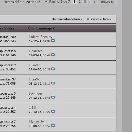
Página 1 de 7
1
2
3
...
Temas del 1 al 20 de 135
Último
Herramientas de foro
Buscar en el foro
s
/
Visitas
Último mensaje
estas: 200
kadett1.8beauty
as: 366,233
17-12-21,
14:00
spuestas: 6
Tiparraco
itas: 61,746
19-03-21,
06:48
spuestas: 9
KiLm3R
itas: 33,452
27-06-20,
16:35
puestas: 37
KiLm3R
itas: 71,009
08-12-16,
12:13
spuestas: 3
Luwinder
itas: 20,149
07-12-16,
18:48
spuestas: 4
1.3 S
itas: 22,857
23-10-16,
12:27
spuestas: 7
kike_gsi8v
itas: 23,256
05-08-16,
17:57