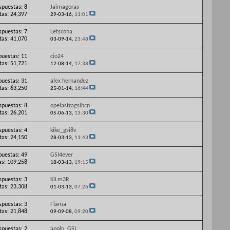
spuestas: 8
Jaimagoras
itas: 24,397
29-03-16,
11:01
spuestas: 7
Letscona
itas: 41,070
03-09-14,
23:48
puestas: 11
cio24
itas: 51,721
12-08-14,
17:38
puestas: 31
alex hernandez
itas: 63,250
25-01-14,
16:44
spuestas: 8
opelastragsibcn
itas: 26,201
05-06-13,
13:30
spuestas: 4
kike_gsi8v
itas: 24,150
28-03-13,
11:43
puestas: 49
GSI4ever
as: 109,258
18-03-13,
19:15
spuestas: 3
KiLm3R
itas: 23,308
01-03-13,
07:26
spuestas: 3
Flama
itas: 21,848
09-09-08,
09:20
spuestas: 2
apolo_GSI