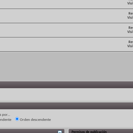
Vis
Re
Vis
Re
Vis
Re
Vis
 por...
endente
Orden descendente
Permisos de publicación