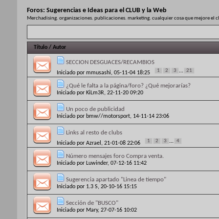
Foros:
Sugerencias e Ideas para el CLUB y la Web
Merchadising. organizaciones. publicaciones. marketing. cualquier cosa que mejore el 
Título
/
Autor
SECCION DESGUACES/RECAMBIOS
1
2
3
...
21
Iniciado por
mmusashi
, 05-11-04 18:25
¿Qué le falta a la página/foro? ¿Qué mejorarías?
Iniciado por
KiLm3R
, 22-11-20 09:20
Un poco de publicidad
Iniciado por
bmw//motorsport
, 14-11-14 23:06
Links al resto de clubs
1
2
3
...
4
Iniciado por
Azrael
, 21-01-08 22:06
Número mensajes foro Compra venta.
Iniciado por
Luwinder
, 07-12-16 11:42
Sugerencia apartado "Linea de tiempo"
Iniciado por
1.3 S
, 20-10-16 15:15
Sección de "BUSCO"
Iniciado por
Mary
, 27-07-16 10:02