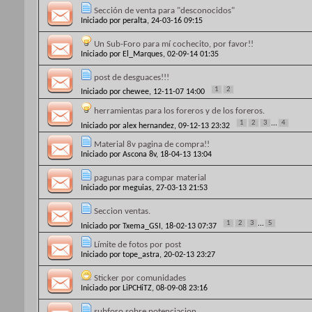
Sección de venta para "desconocidos"
Iniciado por
peralta
, 24-03-16 09:15
Un Sub-Foro para mí cochecito, por favor!!
Iniciado por
El_Marques
, 02-09-14 01:35
post de desguaces!!!
1
2
Iniciado por
chewee
, 12-11-07 14:00
herramientas para los foreros y de los foreros.
1
2
3
...
4
Iniciado por
alex hernandez
, 09-12-13 23:32
Material 8v pagina de compra!!
Iniciado por
Ascona 8v
, 18-04-13 13:04
pagunas para compar material
Iniciado por
meguias
, 27-03-13 21:53
Seccion ventas.
1
2
3
...
5
Iniciado por
Txema_GSI
, 18-02-13 07:37
Límite de fotos por post
Iniciado por
tope_astra
, 20-02-13 23:27
Sticker por comunidades
Iniciado por
LiPCHiTZ
, 08-09-08 23:16
subforo sobre potenciacion