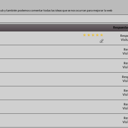
club y también podemos comentar todas las ideas que se nos ocurran para mejorar la web
Respuesta
Respu
Visit
Re
Vis
Re
Vis
Res
Vis
Re
Vis
Re
Vis
Re
Vis