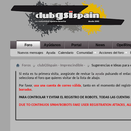
Foro
Ayúdanos
Portal
News
OpelRin
Nuevos mensajes
Ayuda
Calendario
Comunidad
Acciones del foro
Foros
clubGSIspain - Imprescindible -
Sugerencias e Ideas para 
Si esta es tu primera visita, asegúrate de revisar la
ayuda
pulsando el enlac
selecciona el foro que quieres visitar de la lista de abajo.
Por favor,
usa una cuenta de correo válida
, tanto en el momento del regist
borrados
.
PARA CONTROLAR Y EVITAR EL REGISTRO DE ROBOTS, TODAS LAS CUENTA
DUE TO CONTINUOS SPAM/ROBOTS FAKE USER REGISTRATION ATTACKS, AL