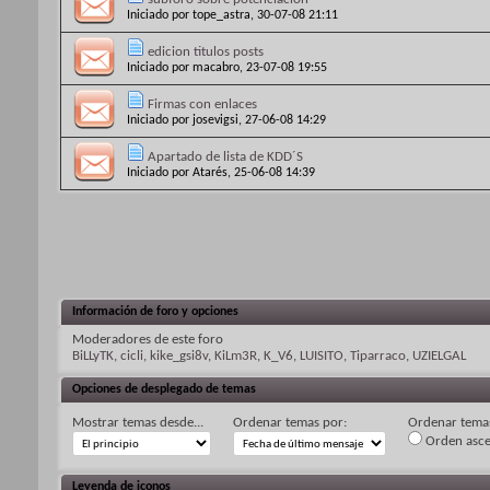
Iniciado por
tope_astra
, 30-07-08 21:11
edicion titulos posts
Iniciado por
macabro
, 23-07-08 19:55
Firmas con enlaces
Iniciado por
josevigsi
, 27-06-08 14:29
Apartado de lista de KDD´S
Iniciado por
Atarés
, 25-06-08 14:39
Información de foro y opciones
Moderadores de este foro
BiLLyTK
,
cicli
,
kike_gsi8v
,
KiLm3R
,
K_V6
,
LUISITO
,
Tiparraco
,
UZIELGAL
Opciones de desplegado de temas
Mostrar temas desde...
Ordenar temas por:
Ordenar temas
Orden asc
Leyenda de iconos