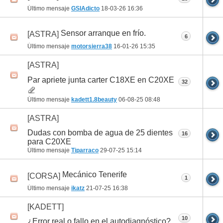
Último mensaje
GSIAdicto
18-03-26
16:36
Sensor arranque en frío.
[ASTRA]
6
Último mensaje
motorsierra38
16-01-26
15:35
[ASTRA]
Par apriete junta carter C18XE en C20XE
32
Último mensaje
kadett1.8beauty
06-08-25
08:48
[ASTRA]
Dudas con bomba de agua de 25 dientes
16
para C20XE
Último mensaje
Tiparraco
29-07-25
15:14
Mecánico Tenerife
[CORSA]
1
Último mensaje
ikatz
21-07-25
16:38
[KADETT]
10
¿Error real o fallo en el autodiagnóstico?