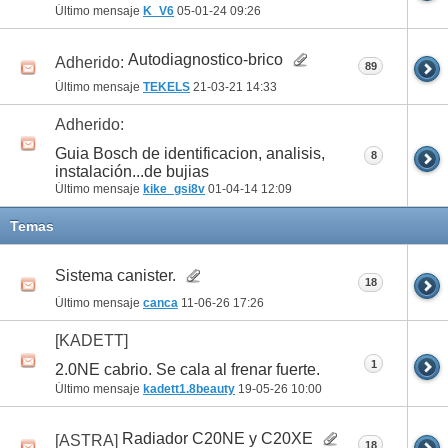
Último mensaje
K_V6
05-01-24
09:26
Autodiagnostico-brico
Adherido:
89
Último mensaje
TEKELS
21-03-21
14:33
Adherido:
Guia Bosch de identificacion, analisis,
8
instalación...de bujias
Último mensaje
kike_gsi8v
01-04-14
12:09
Temas
Sistema canister.
18
Último mensaje
canca
11-06-26
17:26
[KADETT]
1
2.0NE cabrio. Se cala al frenar fuerte.
Último mensaje
kadett1.8beauty
19-05-26
10:00
Radiador C20NE y C20XE
[ASTRA]
18