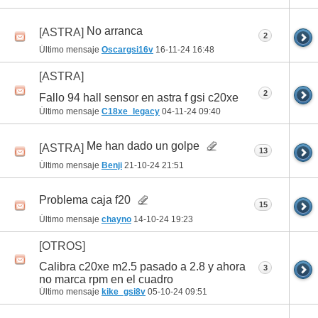
No arranca
[ASTRA]
2
Último mensaje
Oscargsi16v
16-11-24
16:48
[ASTRA]
2
Fallo 94 hall sensor en astra f gsi c20xe
Último mensaje
C18xe_legacy
04-11-24
09:40
Me han dado un golpe
[ASTRA]
13
Último mensaje
Benji
21-10-24
21:51
Problema caja f20
15
Último mensaje
chayno
14-10-24
19:23
[OTROS]
Calibra c20xe m2.5 pasado a 2.8 y ahora
3
no marca rpm en el cuadro
Último mensaje
kike_gsi8v
05-10-24
09:51