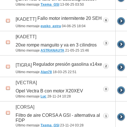
Último mensaje
Txema_GSI
13-06-25
03:50
Fallo motor intermitente 20 SEH
[KADETT]
6
Último mensaje
eusko_astra
04-06-25
18:04
[KADETT]
3
20xe rompe manguito y va en 3 cilindros
Último mensaje
ASTRANAUTA
21-05-25
15:46
Regulador presión gasolina x14xe
[TIGRA]
2
Último mensaje
Alan78
18-03-25
22:51
[VECTRA]
0
Opel Vectra B con motor X20XEV
Último mensaje
Luc
28-11-24
10:28
[CORSA]
Filtro de aire CORSA A GSI - alternativa al
1
FDP
Último mensaje
Txema_GSI
23-11-24
03:28