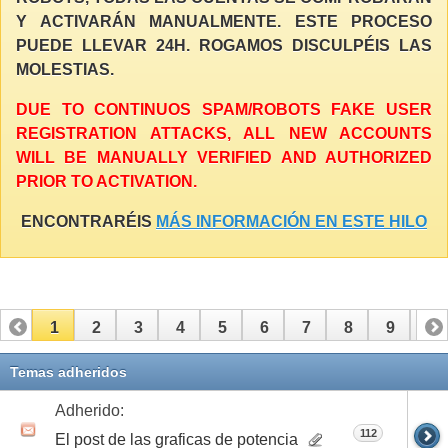
Y ACTIVARÁN MANUALMENTE. ESTE PROCESO
PUEDE LLEVAR 24H. ROGAMOS DISCULPÉIS LAS
MOLESTIAS.
DUE TO CONTINUOS SPAM/ROBOTS FAKE USER
REGISTRATION ATTACKS, ALL NEW ACCOUNTS
WILL BE MANUALLY VERIFIED AND AUTHORIZED
PRIOR TO ACTIVATION.
ENCONTRARÉIS
MÁS INFORMACIÓN EN ESTE HILO
1
2
3
4
5
6
7
8
9
10
11
12
13
14
15
16
17
Temas adheridos
Adherido:
112
El post de las graficas de potencia