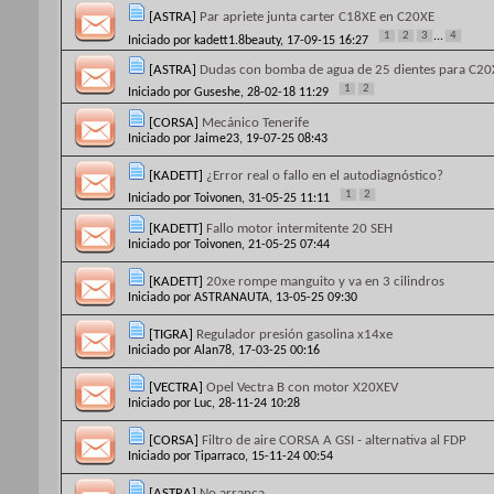
[ASTRA]
Par apriete junta carter C18XE en C20XE
1
2
3
...
4
Iniciado por
kadett1.8beauty
, 17-09-15 16:27
[ASTRA]
Dudas con bomba de agua de 25 dientes para C20
1
2
Iniciado por
Guseshe
, 28-02-18 11:29
[CORSA]
Mecánico Tenerife
Iniciado por
Jaime23
, 19-07-25 08:43
[KADETT]
¿Error real o fallo en el autodiagnóstico?
1
2
Iniciado por
Toivonen
, 31-05-25 11:11
[KADETT]
Fallo motor intermitente 20 SEH
Iniciado por
Toivonen
, 21-05-25 07:44
[KADETT]
20xe rompe manguito y va en 3 cilindros
Iniciado por
ASTRANAUTA
, 13-05-25 09:30
[TIGRA]
Regulador presión gasolina x14xe
Iniciado por
Alan78
, 17-03-25 00:16
[VECTRA]
Opel Vectra B con motor X20XEV
Iniciado por
Luc
, 28-11-24 10:28
[CORSA]
Filtro de aire CORSA A GSI - alternativa al FDP
Iniciado por
Tiparraco
, 15-11-24 00:54
[ASTRA]
No arranca