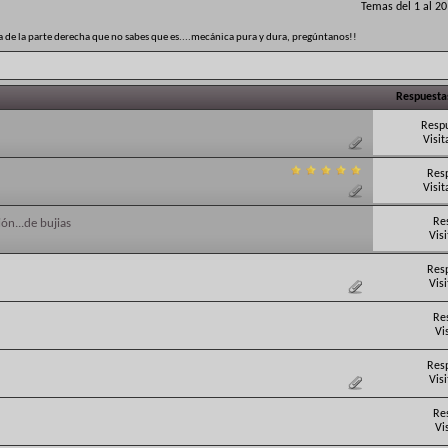
Temas del 1 al 2
ga de la parte derecha que no sabes que es....mecánica pura y dura, pregúntanos!!
Respuesta
Respu
Visit
Res
Visit
Re
ión...de bujias
Vis
Res
Vis
Re
Vi
Res
Vis
Re
Vi