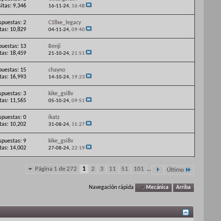
sitas: 9,346
16-11-24,
16:48
spuestas: 2
C18xe_legacy
itas: 10,829
04-11-24,
09:40
puestas: 13
Benji
itas: 18,459
21-10-24,
21:51
puestas: 15
chayno
itas: 16,993
14-10-24,
19:23
spuestas: 3
kike_gsi8v
itas: 11,565
05-10-24,
09:51
spuestas: 0
ikatz
itas: 10,202
31-08-24,
15:27
spuestas: 9
kike_gsi8v
itas: 14,002
27-08-24,
22:19
Página 1 de 272
1
2
3
11
51
101
...
Último
Navegación rápida
Mecánica
Arriba