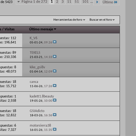
Página 1 de 272
1
2
3
11
51
101
...
0 de 5423
Último
Herramientas de foro
Buscar en el foro
s
/
Visitas
Último mensaje
estas: 112
K_V6
as: 196,641
05-01-24,
09:26
puestas: 89
TEKELS
as: 210,336
21-03-21,
14:33
spuestas: 8
kike_gsi8v
itas: 48,073
01-04-14,
12:09
puestas: 18
canca
itas: 15,712
11-06-26,
17:26
spuestas: 1
kadett1.8beauty
sitas: 2,558
19-05-26,
10:00
puestas: 18
GSIAdicto
itas: 12,652
18-03-26,
16:36
spuestas: 6
motorsierra38
sitas: 7,327
16-01-26,
15:35