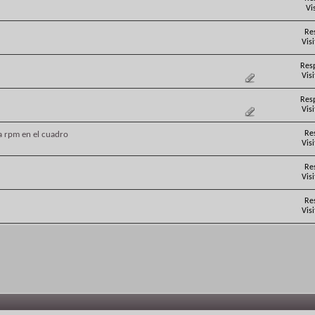
Vi
Re
Vis
Res
Vis
Res
Vis
Re
a rpm en el cuadro
Vis
Re
Vis
Re
Vis