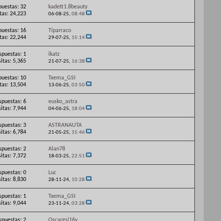
puestas: 32
kadett1.8beauty
itas: 24,223
06-08-25,
08:48
puestas: 16
Tiparraco
itas: 22,244
29-07-25,
15:14
spuestas: 1
ikatz
sitas: 5,365
21-07-25,
16:38
puestas: 10
Txema_GSI
itas: 13,504
13-06-25,
03:50
spuestas: 6
eusko_astra
sitas: 7,944
04-06-25,
18:04
spuestas: 3
ASTRANAUTA
sitas: 6,784
21-05-25,
15:46
spuestas: 2
Alan78
sitas: 7,372
18-03-25,
22:51
spuestas: 0
Luc
sitas: 8,830
28-11-24,
10:28
spuestas: 1
Txema_GSI
sitas: 9,044
23-11-24,
03:28
spuestas: 2
Oscargsi16v