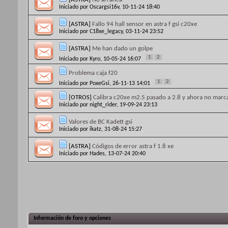
Iniciado por
Oscargsi16v
, 10-11-24 18:40
[ASTRA]
Fallo 94 hall sensor en astra f gsi c20xe
Iniciado por
C18xe_legacy
, 03-11-24 23:52
[ASTRA]
Me han dado un golpe
1
2
Iniciado por
Kyro
, 10-05-24 16:07
Problema caja f20
1
2
Iniciado por
PoxeGsi
, 26-11-13 14:01
[OTROS]
Calibra c20xe m2.5 pasado a 2.8 y ahora no marc
Iniciado por
night_rider
, 19-09-24 23:13
Valores de BC Kadett gsi
Iniciado por
ikatz
, 31-08-24 15:27
[ASTRA]
Códigos de error astra f 1.8 xe
Iniciado por
Hades
, 13-07-24 20:40
Información de foro y opciones