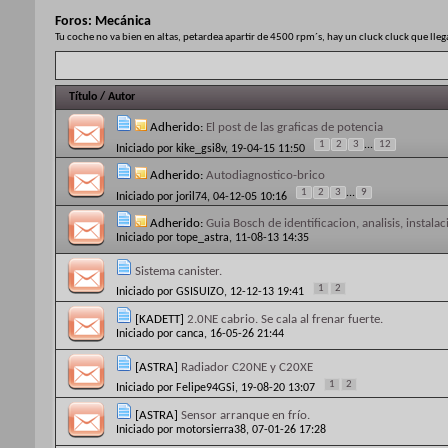
Foros:
Mecánica
Tu coche no va bien en altas, petardea apartir de 4500 rpm´s, hay un cluck cluck que lle
Título
/
Autor
Adherido:
El post de las graficas de potencia
1
2
3
...
12
Iniciado por
kike_gsi8v
, 19-04-15 11:50
Adherido:
Autodiagnostico-brico
1
2
3
...
9
Iniciado por
joril74
, 04-12-05 10:16
Adherido:
Guia Bosch de identificacion, analisis, instalac
Iniciado por
tope_astra
, 11-08-13 14:35
Sistema canister.
1
2
Iniciado por
GSISUIZO
, 12-12-13 19:41
[KADETT]
2.0NE cabrio. Se cala al frenar fuerte.
Iniciado por
canca
, 16-05-26 21:44
[ASTRA]
Radiador C20NE y C20XE
1
2
Iniciado por
Felipe94GSi
, 19-08-20 13:07
[ASTRA]
Sensor arranque en frío.
Iniciado por
motorsierra38
, 07-01-26 17:28