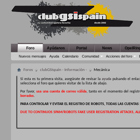
Foro
Ayúdanos
Portal
News
OpelRin
Nuevos mensajes
Ayuda
Calendario
Comunidad
Acciones del foro
Foros
clubGSIspain - Información -
Mecánica
Si esta es tu primera visita, asegúrate de revisar la
ayuda
pulsando el enlac
selecciona el foro que quieres visitar de la lista de abajo.
Por favor,
usa una cuenta de correo válida
, tanto en el momento del regist
borrados
.
PARA CONTROLAR Y EVITAR EL REGISTRO DE ROBOTS, TODAS LAS CUENTA
DUE TO CONTINUOS SPAM/ROBOTS FAKE USER REGISTRATION ATTACKS, AL