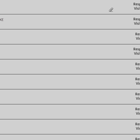
Res
Vis
Res
XE
Vis
Re
Vi
Res
Vis
Re
Vi
Re
Vi
Re
Vi
Re
Vi
Re
Vi
Re