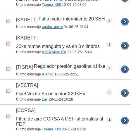
Último mensaje
Txema_GSI
13-06-25
03:50
Fallo motor intermitente 20 SEH
[KADETT]
6
Último mensaje
eusko_astra
04-06-25
18:04
[KADETT]
3
20xe rompe manguito y va en 3 cilindros
Último mensaje
ASTRANAUTA
21-05-25
15:46
Regulador presión gasolina x14xe
[TIGRA]
2
Último mensaje
Alan78
18-03-25
22:51
[VECTRA]
0
Opel Vectra B con motor X20XEV
Último mensaje
Luc
28-11-24
10:28
[CORSA]
Filtro de aire CORSA A GSI - alternativa al
1
FDP
Último mensaje
Txema_GSI
23-11-24
03:28