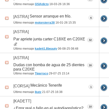
Último mensaje
GSIAdicto
18-03-26
16:36
Sensor arranque en frío.
[ASTRA]
6
Último mensaje
motorsierra38
16-01-26
15:35
[ASTRA]
Par apriete junta carter C18XE en C20XE
32
Último mensaje
kadett1.8beauty
06-08-25
08:48
[ASTRA]
Dudas con bomba de agua de 25 dientes
16
para C20XE
Último mensaje
Tiparraco
29-07-25
15:14
Mecánico Tenerife
[CORSA]
1
Último mensaje
ikatz
21-07-25
16:38
[KADETT]
10
¿Error real o fallo en el autodiagnóstico?