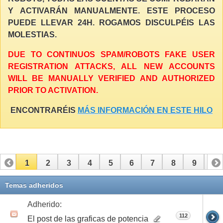
Y ACTIVARÁN MANUALMENTE. ESTE PROCESO
PUEDE LLEVAR 24H. ROGAMOS DISCULPÉIS LAS
MOLESTIAS.
DUE TO CONTINUOS SPAM/ROBOTS FAKE USER
REGISTRATION ATTACKS, ALL NEW ACCOUNTS
WILL BE MANUALLY VERIFIED AND AUTHORIZED
PRIOR TO ACTIVATION.
ENCONTRARÉIS
MÁS INFORMACIÓN EN ESTE HILO
1
2
3
4
5
6
7
8
9
10
11
12
13
14
15
16
17
Temas adheridos
Adherido:
112
El post de las graficas de potencia