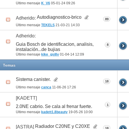
Último mensaje
K_V6
05-01-24
09:26
Autodiagnostico-brico
Adherido:
89
Último mensaje
TEKELS
21-03-21
14:33
Adherido:
Guia Bosch de identificacion, analisis,
8
instalación...de bujias
Último mensaje
kike_gsi8v
01-04-14
12:09
Temas
Sistema canister.
18
Último mensaje
canca
11-06-26
17:26
[KADETT]
1
2.0NE cabrio. Se cala al frenar fuerte.
Último mensaje
kadett1.8beauty
19-05-26
10:00
Radiador C20NE y C20XE
[ASTRA]
18