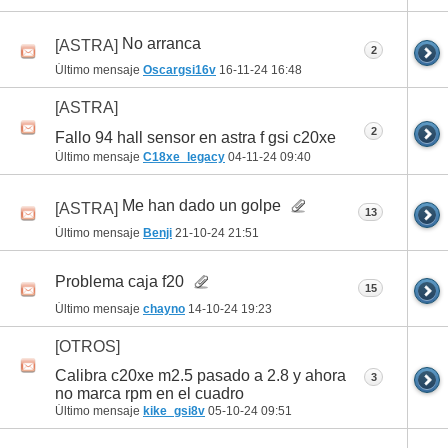
No arranca
[ASTRA]
2
Último mensaje
Oscargsi16v
16-11-24
16:48
[ASTRA]
2
Fallo 94 hall sensor en astra f gsi c20xe
Último mensaje
C18xe_legacy
04-11-24
09:40
Me han dado un golpe
[ASTRA]
13
Último mensaje
Benji
21-10-24
21:51
Problema caja f20
15
Último mensaje
chayno
14-10-24
19:23
[OTROS]
Calibra c20xe m2.5 pasado a 2.8 y ahora
3
no marca rpm en el cuadro
Último mensaje
kike_gsi8v
05-10-24
09:51