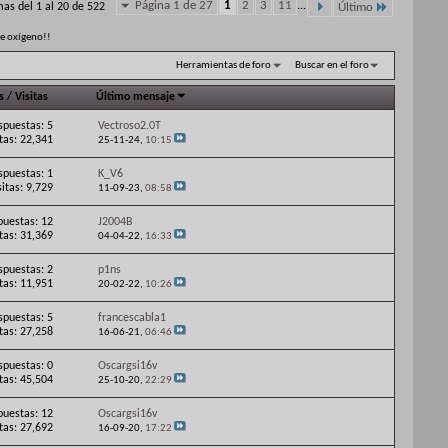
Página 1 de 27
1
2
3
11
...
as del 1 al 20 de 522
Último
de oxígeno!!
Herramientas de foro
Buscar en el foro
s
/
Visitas
Último mensaje
spuestas: 5
Vectroso2.0T
itas: 22,341
25-11-24,
10:15
spuestas: 1
K_V6
sitas: 9,729
11-09-23,
08:58
puestas: 12
J2004B
itas: 31,369
04-04-22,
16:33
spuestas: 2
p1ns
itas: 11,951
20-02-22,
10:26
spuestas: 5
francescabla1
itas: 27,258
16-06-21,
06:46
spuestas: 0
Oscargsi16v
itas: 45,504
25-10-20,
22:29
puestas: 12
Oscargsi16v
itas: 27,692
16-09-20,
17:22