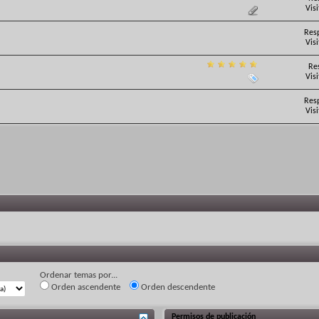
Vis
Res
Vis
Re
Vis
Res
Vis
Ordenar temas por...
Orden ascendente
Orden descendente
Permisos de publicación