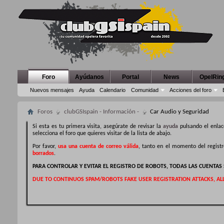
Foro
Ayúdanos
Portal
News
OpelRin
Nuevos mensajes
Ayuda
Calendario
Comunidad
Acciones del foro
Foros
clubGSIspain - Información -
Car Audio y Seguridad
Si esta es tu primera visita, asegúrate de revisar la
ayuda
pulsando el enlac
selecciona el foro que quieres visitar de la lista de abajo.
Por favor,
usa una cuenta de correo válida
, tanto en el momento del regist
borrados
.
PARA CONTROLAR Y EVITAR EL REGISTRO DE ROBOTS, TODAS LAS CUENTA
DUE TO CONTINUOS SPAM/ROBOTS FAKE USER REGISTRATION ATTACKS, AL