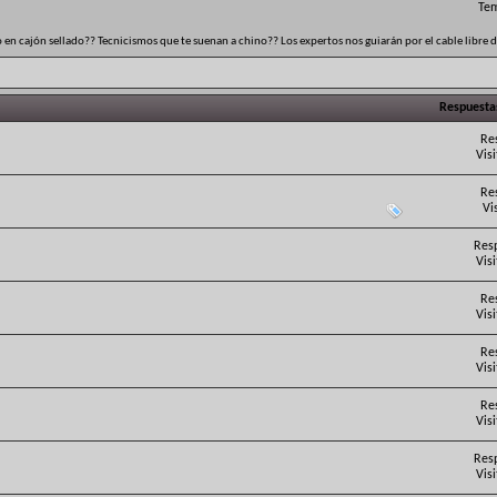
Tem
 en cajón sellado?? Tecnicismos que te suenan a chino?? Los expertos nos guiarán por el cable libre 
Respuesta
Re
Vis
Re
Vi
Res
Vis
Re
Vis
Re
Vis
Re
Vis
Res
Vis