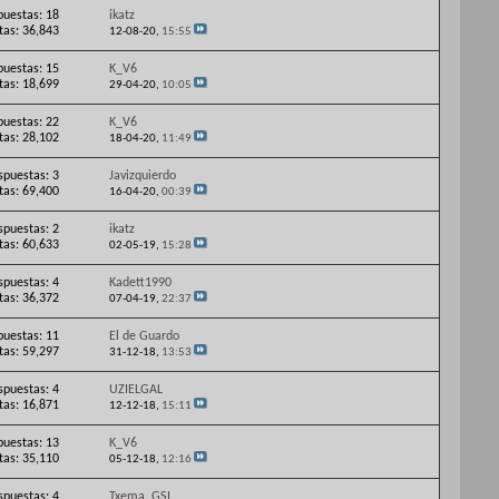
puestas: 18
ikatz
itas: 36,843
12-08-20,
15:55
puestas: 15
K_V6
itas: 18,699
29-04-20,
10:05
puestas: 22
K_V6
itas: 28,102
18-04-20,
11:49
spuestas: 3
Javizquierdo
itas: 69,400
16-04-20,
00:39
spuestas: 2
ikatz
itas: 60,633
02-05-19,
15:28
spuestas: 4
Kadett1990
itas: 36,372
07-04-19,
22:37
puestas: 11
El de Guardo
itas: 59,297
31-12-18,
13:53
spuestas: 4
UZIELGAL
itas: 16,871
12-12-18,
15:11
puestas: 13
K_V6
itas: 35,110
05-12-18,
12:16
spuestas: 4
Txema_GSI