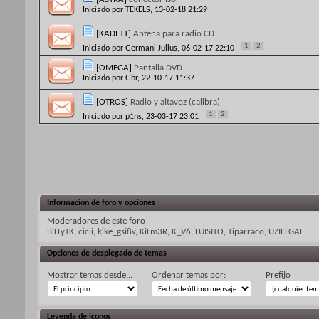
Iniciado por
TEKELS
, 13-02-18 21:29
[KADETT]
Antena para radio CD
1
2
Iniciado por
Germani Julius
, 06-02-17 22:10
[OMEGA]
Pantalla DVD
Iniciado por
Gbr
, 22-10-17 11:37
[OTROS]
Radio y altavoz (calibra)
1
2
Iniciado por
p1ns
, 23-03-17 23:01
Información de foro y opciones
Moderadores de este foro
BiLLyTK
,
cicli
,
kike_gsi8v
,
KiLm3R
,
K_V6
,
LUISITO
,
Tiparraco
,
UZIELGAL
Opciones de desplegado de temas
Mostrar temas desde...
Ordenar temas por:
Prefijo
Leyenda de iconos