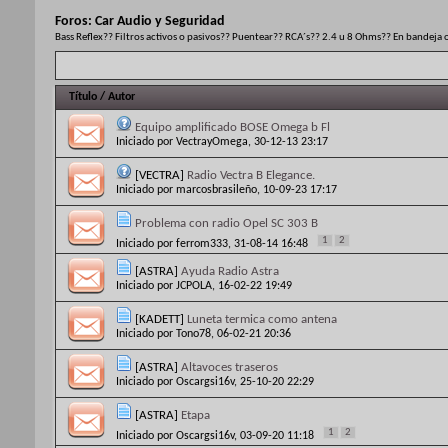
Foros:
Car Audio y Seguridad
Bass Reflex?? Filtros activos o pasivos?? Puentear?? RCA´s?? 2.4 u 8 Ohms?? En bandeja o
Título
/
Autor
Equipo amplificado BOSE Omega b Fl
Iniciado por
VectrayOmega
, 30-12-13 23:17
[VECTRA]
Radio Vectra B Elegance.
Iniciado por
marcosbrasileño
, 10-09-23 17:17
Problema con radio Opel SC 303 B
1
2
Iniciado por
ferrom333
, 31-08-14 16:48
[ASTRA]
Ayuda Radio Astra
Iniciado por
JCPOLA
, 16-02-22 19:49
[KADETT]
Luneta termica como antena
Iniciado por
Tono78
, 06-02-21 20:36
[ASTRA]
Altavoces traseros
Iniciado por
Oscargsi16v
, 25-10-20 22:29
[ASTRA]
Etapa
1
2
Iniciado por
Oscargsi16v
, 03-09-20 11:18