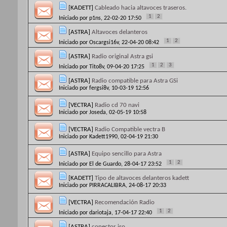
[KADETT]
Cableado hacia altavoces traseros.
1
2
Iniciado por
p1ns
, 22-02-20 17:50
[ASTRA]
Altavoces delanteros
1
2
Iniciado por
Oscargsi16v
, 22-04-20 08:42
[ASTRA]
Radio original Astra gsi
1
2
3
Iniciado por
Tito8v
, 09-04-20 17:25
[ASTRA]
Radio compatible para Astra GSi
Iniciado por
fergsi8v
, 10-03-19 12:56
[VECTRA]
Radio cd 70 navi
Iniciado por
Joseda
, 02-05-19 10:58
[VECTRA]
Radio Compatible vectra B
Iniciado por
Kadett1990
, 02-04-19 21:30
[ASTRA]
Equipo sencillo para Astra
1
2
Iniciado por
El de Guardo
, 28-04-17 23:52
[KADETT]
Tipo de altavoces delanteros kadett
Iniciado por
PIRRACALIBRA
, 24-08-17 20:33
[VECTRA]
Recomendación Radio
1
2
Iniciado por
dariotaja
, 17-04-17 22:40
[ASTRA]
conector iso