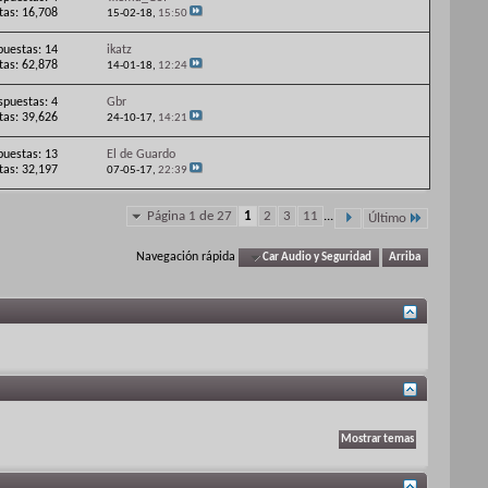
itas: 16,708
15-02-18,
15:50
puestas: 14
ikatz
itas: 62,878
14-01-18,
12:24
spuestas: 4
Gbr
itas: 39,626
24-10-17,
14:21
puestas: 13
El de Guardo
itas: 32,197
07-05-17,
22:39
Página 1 de 27
1
2
3
11
...
Último
Navegación rápida
Car Audio y Seguridad
Arriba