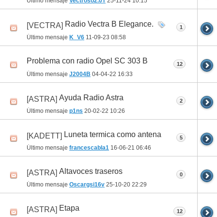
Último mensaje
Vectroso2.0T
25-11-24
10:15
Radio Vectra B Elegance.
[VECTRA]
1
Último mensaje
K_V6
11-09-23
08:58
Problema con radio Opel SC 303 B
12
Último mensaje
J2004B
04-04-22
16:33
Ayuda Radio Astra
[ASTRA]
2
Último mensaje
p1ns
20-02-22
10:26
Luneta termica como antena
[KADETT]
5
Último mensaje
francescabla1
16-06-21
06:46
Altavoces traseros
[ASTRA]
0
Último mensaje
Oscargsi16v
25-10-20
22:29
Etapa
[ASTRA]
12