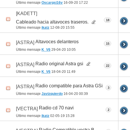
Último mensaje
Oscargsi16v
16-09-20
17:22
[KADETT]
18
Cableado hacia altavoces traseros.
Último mensaje
ikatz
12-08-20
15:55
Altavoces delanteros
[ASTRA]
15
Último mensaje
K_V6
29-04-20
10:05
Radio original Astra gsi
[ASTRA]
22
Último mensaje
K_V6
18-04-20
11:49
Radio compatible para Astra GSi
[ASTRA]
3
Último mensaje
Javizquierdo
16-04-20
00:39
Radio cd 70 navi
[VECTRA]
2
Último mensaje
ikatz
02-05-19
15:28
Radio Compatible vectra B