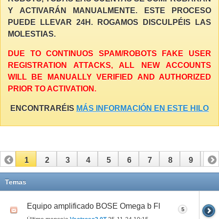
Y ACTIVARÁN MANUALMENTE. ESTE PROCESO
PUEDE LLEVAR 24H. ROGAMOS DISCULPÉIS LAS
MOLESTIAS.
DUE TO CONTINUOS SPAM/ROBOTS FAKE USER
REGISTRATION ATTACKS, ALL NEW ACCOUNTS
WILL BE MANUALLY VERIFIED AND AUTHORIZED
PRIOR TO ACTIVATION.
ENCONTRARÉIS
MÁS INFORMACIÓN EN ESTE HILO
1
2
3
4
5
6
7
8
9
10
11
12
13
14
15
16
17
Temas
Equipo amplificado BOSE Omega b Fl
5