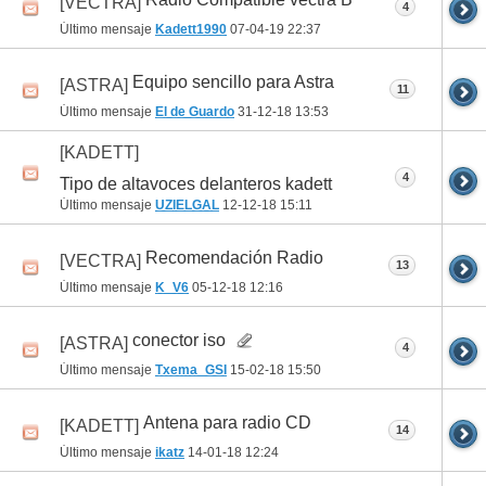
[VECTRA]
4
Último mensaje
Kadett1990
07-04-19
22:37
Equipo sencillo para Astra
[ASTRA]
11
Último mensaje
El de Guardo
31-12-18
13:53
[KADETT]
4
Tipo de altavoces delanteros kadett
Último mensaje
UZIELGAL
12-12-18
15:11
Recomendación Radio
[VECTRA]
13
Último mensaje
K_V6
05-12-18
12:16
conector iso
[ASTRA]
4
Último mensaje
Txema_GSI
15-02-18
15:50
Antena para radio CD
[KADETT]
14
Último mensaje
ikatz
14-01-18
12:24