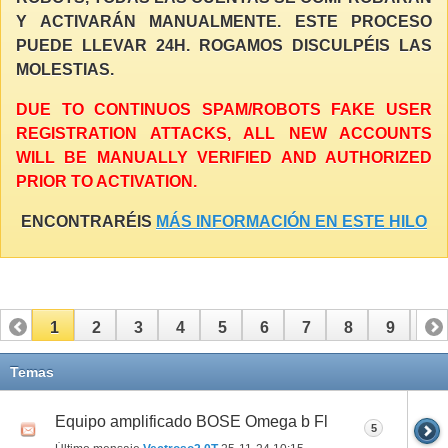
Y ACTIVARÁN MANUALMENTE. ESTE PROCESO
PUEDE LLEVAR 24H. ROGAMOS DISCULPÉIS LAS
MOLESTIAS.
DUE TO CONTINUOS SPAM/ROBOTS FAKE USER
REGISTRATION ATTACKS, ALL NEW ACCOUNTS
WILL BE MANUALLY VERIFIED AND AUTHORIZED
PRIOR TO ACTIVATION.
ENCONTRARÉIS
MÁS INFORMACIÓN EN ESTE HILO
1
2
3
4
5
6
7
8
9
10
11
12
13
14
15
16
17
Temas
Equipo amplificado BOSE Omega b Fl
5