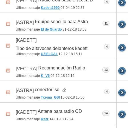
[VECTRA]
4
Último mensaje
Kadett1990
07-04-19
22:37
Equipo sencillo para Astra
[ASTRA]
11
Último mensaje
El de Guardo
31-12-18
13:53
[KADETT]
4
Tipo de altavoces delanteros kadett
Último mensaje
UZIELGAL
12-12-18
15:11
Recomendación Radio
[VECTRA]
13
Último mensaje
K_V6
05-12-18
12:16
conector iso
[ASTRA]
4
Último mensaje
Txema_GSI
15-02-18
15:50
Antena para radio CD
[KADETT]
14
Último mensaje
ikatz
14-01-18
12:24