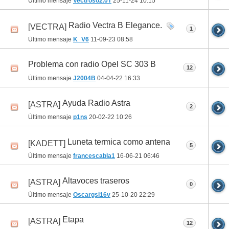
Último mensaje
Vectroso2.0T
25-11-24
10:15
Radio Vectra B Elegance.
[VECTRA]
1
Último mensaje
K_V6
11-09-23
08:58
Problema con radio Opel SC 303 B
12
Último mensaje
J2004B
04-04-22
16:33
Ayuda Radio Astra
[ASTRA]
2
Último mensaje
p1ns
20-02-22
10:26
Luneta termica como antena
[KADETT]
5
Último mensaje
francescabla1
16-06-21
06:46
Altavoces traseros
[ASTRA]
0
Último mensaje
Oscargsi16v
25-10-20
22:29
Etapa
[ASTRA]
12