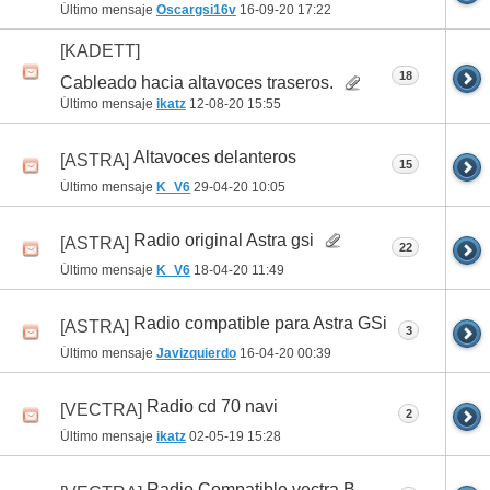
Último mensaje
Oscargsi16v
16-09-20
17:22
[KADETT]
18
Cableado hacia altavoces traseros.
Último mensaje
ikatz
12-08-20
15:55
Altavoces delanteros
[ASTRA]
15
Último mensaje
K_V6
29-04-20
10:05
Radio original Astra gsi
[ASTRA]
22
Último mensaje
K_V6
18-04-20
11:49
Radio compatible para Astra GSi
[ASTRA]
3
Último mensaje
Javizquierdo
16-04-20
00:39
Radio cd 70 navi
[VECTRA]
2
Último mensaje
ikatz
02-05-19
15:28
Radio Compatible vectra B