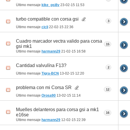
Último mensaje
kike_gsi8v
23-02-15
11:53
turbo compatible con corsa gsi
3
Último mensaje
cicli
22-02-15
22:36
Cuadro marcador vectra valido para corsa
15
gsi mk1
Último mensaje
harmann29
21-02-15
16:58
Cantidad valvulína F13?
2
Último mensaje
Tigra-BCN
13-02-15
12:20
problema con mi Corsa SR
12
Último mensaje
Orosa90
13-02-15
11:14
Muelles delanteros para corsa gsi a mk1
16
e16se
Último mensaje
harmann29
12-02-15
22:39