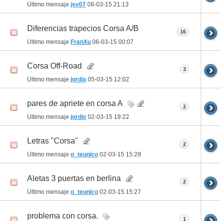
Último mensaje
jsv07
08-03-15
21:13
Diferencias trapecios Corsa A/B
16
Último mensaje
FranXu
06-03-15
00:07
Corsa Off-Road
3
Último mensaje
jordix
05-03-15
12:02
pares de apriete en corsa A
2
Último mensaje
jordix
02-03-15
19:22
Letras "Corsa"
2
Último mensaje
o_teunico
02-03-15
15:29
Aletas 3 puertas en berlina
2
Último mensaje
o_teunico
02-03-15
15:27
problema con corsa.
1