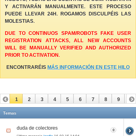
Y ACTIVARÁN MANUALMENTE. ESTE PROCESO
PUEDE LLEVAR 24H. ROGAMOS DISCULPÉIS LAS
MOLESTIAS.
DUE TO CONTINUOS SPAM/ROBOTS FAKE USER
REGISTRATION ATTACKS, ALL NEW ACCOUNTS
WILL BE MANUALLY VERIFIED AND AUTHORIZED
PRIOR TO ACTIVATION.
ENCONTRARÉIS
MÁS INFORMACIÓN EN ESTE HILO
1
2
3
4
5
6
7
8
9
10
11
12
13
14
15
16
17
Temas
duda de colectores
0