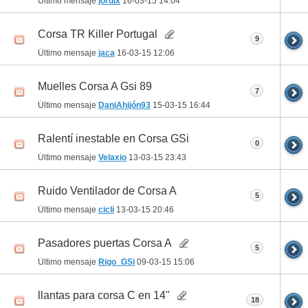
Último mensaje
jordix
16-03-15
14:04
Corsa TR Killer Portugal
9
Último mensaje
jaca
16-03-15
12:06
Muelles Corsa A Gsi 89
7
Último mensaje
DaniAhijón93
15-03-15
16:44
Ralentí inestable en Corsa GSi
0
Último mensaje
Velaxio
13-03-15
23:43
Ruido Ventilador de Corsa A
5
Último mensaje
cicli
13-03-15
20:46
Pasadores puertas Corsa A
5
Último mensaje
Rigo_GSi
09-03-15
15:06
llantas para corsa C en 14"
18