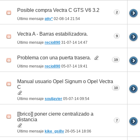
Posible compra Vectra C GTS V6 3.2
2
Último mensaje
pity*
02-08-14
21:54
Vectra A - Barras estabilizadora.
9
Último mensaje
recio890
31-07-14
14:47
Problema con una puerta trasera.
19
Último mensaje
recio890
05-07-14
19:41
Manual usuario Opel Signum o Opel Vectra
C
10
Último mensaje
souljavier
05-07-14
09:54
[[brico]] poner cierre centralizado a
distancia
7
Último mensaje
kike_gsi8v
26-05-14
18:06