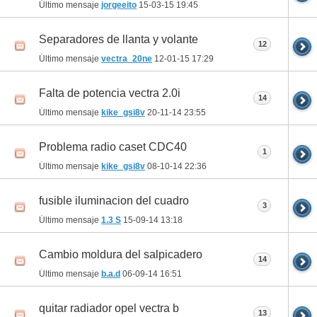
Último mensaje
jorgeeito
15-03-15
19:45
Separadores de llanta y volante
12
Último mensaje
vectra_20ne
12-01-15
17:29
Falta de potencia vectra 2.0i
14
Último mensaje
kike_gsi8v
20-11-14
23:55
Problema radio caset CDC40
1
Último mensaje
kike_gsi8v
08-10-14
22:36
fusible iluminacion del cuadro
3
Último mensaje
1.3 S
15-09-14
13:18
Cambio moldura del salpicadero
14
Último mensaje
b.a.d
06-09-14
16:51
quitar radiador opel vectra b
13