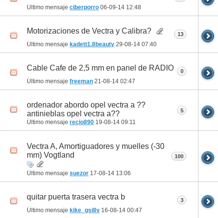
Último mensaje
ciberporro
06-09-14
12:48
Motorizaciones de Vectra y Calibra?
13
Último mensaje
kadett1.8beauty
29-08-14
07:40
Cable Cafe de 2,5 mm en panel de RADIO
0
Último mensaje
freeman
21-08-14
02:47
ordenador abordo opel vectra a ??
5
antinieblas opel vectra a??
Último mensaje
recio890
19-08-14
09:11
Vectra A, Amortiguadores y muelles (-30
mm) Vogtland
100
Último mensaje
suezor
17-08-14
13:06
quitar puerta trasera vectra b
3
Último mensaje
kike_gsi8v
16-08-14
00:47