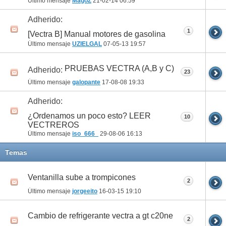
Último mensaje
MagoZ
21-02-14
06:59
Adherido:
1
[Vectra B] Manual motores de gasolina
Último mensaje
UZIELGAL
07-05-13
19:57
PRUEBAS VECTRA (A,B y C)
Adherido:
23
Último mensaje
galopante
17-08-08
19:33
Adherido:
¿Ordenamos un poco esto? LEER
10
VECTREROS
Último mensaje
iso_666_
29-08-06
16:13
Temas
Ventanilla sube a trompicones
2
Último mensaje
jorgeeito
16-03-15
19:10
Cambio de refrigerante vectra a gt c20ne
2