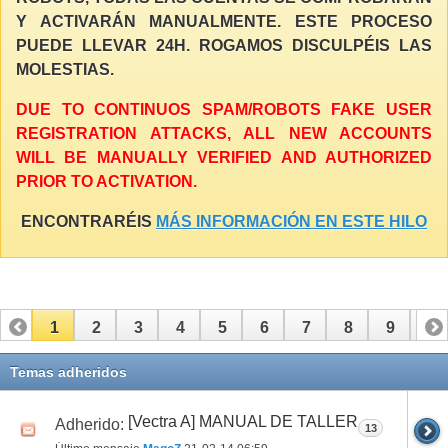
Y ACTIVARÁN MANUALMENTE. ESTE PROCESO
PUEDE LLEVAR 24H. ROGAMOS DISCULPÉIS LAS
MOLESTIAS.
DUE TO CONTINUOS SPAM/ROBOTS FAKE USER
REGISTRATION ATTACKS, ALL NEW ACCOUNTS
WILL BE MANUALLY VERIFIED AND AUTHORIZED
PRIOR TO ACTIVATION.
ENCONTRARÉIS
MÁS INFORMACIÓN EN ESTE HILO
1
2
3
4
5
6
7
8
9
10
11
12
13
14
15
16
17
Temas adheridos
[Vectra A] MANUAL DE TALLER
Adherido:
13