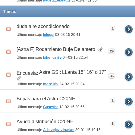
Último mensaje
kadett1.8beauty
17-02-14
11:55
Temas
duda aire acondicionado
1
Último mensaje
lelegsi
08-03-15
20:41
[Astra F] Rodamiento Buje Delantero
29
Último mensaje
kike_gsi8v
04-03-15
22:54
Astra GSI: LLanta 15",16" o 17"
Encuesta:
36
Último mensaje
marc16v
24-02-15
20:34
Bujias para el Astra C20NE
3
Último mensaje
Guseshe
18-02-15
20:56
Ayuda distribución C20NE
8
Último mensaje
A la vejez viruelas
30-01-15
19:15