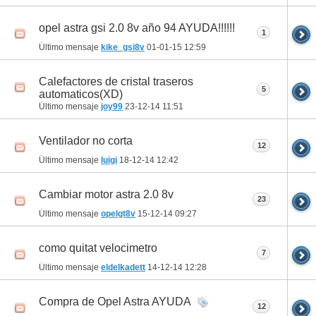
opel astra gsi 2.0 8v año 94 AYUDA!!!!!!
1
Último mensaje
kike_gsi8v
01-01-15
12:59
Calefactores de cristal traseros
5
automaticos(XD)
Último mensaje
joy99
23-12-14
11:51
Ventilador no corta
12
Último mensaje
luigi
18-12-14
12:42
Cambiar motor astra 2.0 8v
23
Último mensaje
opelgt8v
15-12-14
09:27
como quitat velocimetro
7
Último mensaje
eldelkadett
14-12-14
12:28
Compra de Opel Astra AYUDA
12