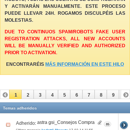
Y ACTIVARÁN MANUALMENTE. ESTE PROCESO
PUEDE LLEVAR 24H. ROGAMOS DISCULPÉIS LAS
MOLESTIAS.
DUE TO CONTINUOS SPAM/ROBOTS FAKE USER
REGISTRATION ATTACKS, ALL NEW ACCOUNTS
WILL BE MANUALLY VERIFIED AND AUTHORIZED
PRIOR TO ACTIVATION.
ENCONTRARÉIS
MÁS INFORMACIÓN EN ESTE HILO
1
2
3
4
5
6
7
8
9
10
11
12
13
14
15
16
17
Temas adheridos
astra gsi_Consejos Compra
Adherido:
85