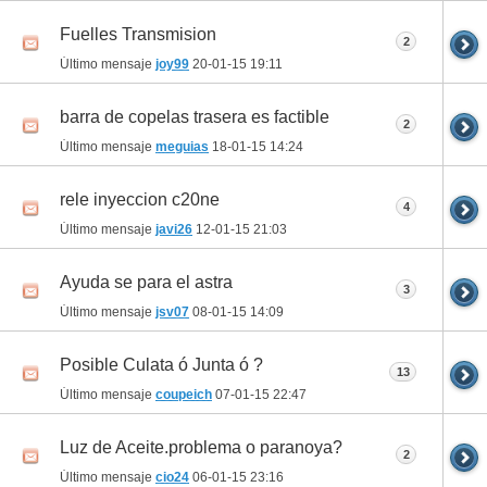
Fuelles Transmision
2
Último mensaje
joy99
20-01-15
19:11
barra de copelas trasera es factible
2
Último mensaje
meguias
18-01-15
14:24
rele inyeccion c20ne
4
Último mensaje
javi26
12-01-15
21:03
Ayuda se para el astra
3
Último mensaje
jsv07
08-01-15
14:09
Posible Culata ó Junta ó ?
13
Último mensaje
coupeich
07-01-15
22:47
Luz de Aceite.problema o paranoya?
2
Último mensaje
cio24
06-01-15
23:16