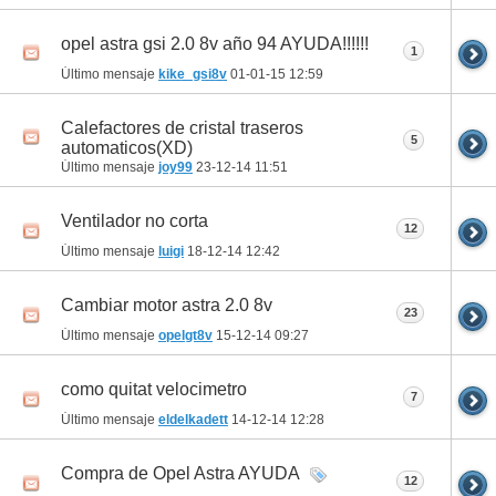
opel astra gsi 2.0 8v año 94 AYUDA!!!!!!
1
Último mensaje
kike_gsi8v
01-01-15
12:59
Calefactores de cristal traseros
5
automaticos(XD)
Último mensaje
joy99
23-12-14
11:51
Ventilador no corta
12
Último mensaje
luigi
18-12-14
12:42
Cambiar motor astra 2.0 8v
23
Último mensaje
opelgt8v
15-12-14
09:27
como quitat velocimetro
7
Último mensaje
eldelkadett
14-12-14
12:28
Compra de Opel Astra AYUDA
12