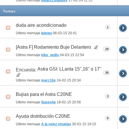
Último mensaje
kadett1.8beauty
17-02-14
11:55
Temas
duda aire acondicionado
1
Último mensaje
lelegsi
08-03-15
20:41
[Astra F] Rodamiento Buje Delantero
29
Último mensaje
kike_gsi8v
04-03-15
22:54
Astra GSI: LLanta 15",16" o 17"
Encuesta:
36
Último mensaje
marc16v
24-02-15
20:34
Bujias para el Astra C20NE
3
Último mensaje
Guseshe
18-02-15
20:56
Ayuda distribución C20NE
8
Último mensaje
A la vejez viruelas
30-01-15
19:15