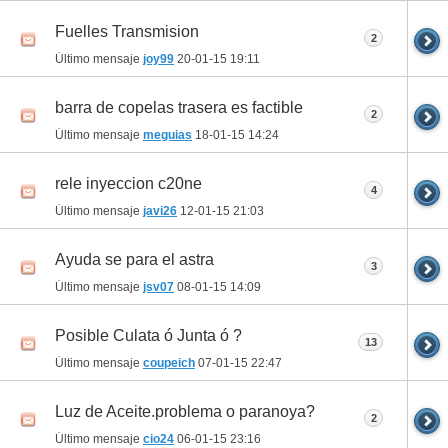
Fuelles Transmision
2
Último mensaje
joy99
20-01-15
19:11
barra de copelas trasera es factible
2
Último mensaje
meguias
18-01-15
14:24
rele inyeccion c20ne
4
Último mensaje
javi26
12-01-15
21:03
Ayuda se para el astra
3
Último mensaje
jsv07
08-01-15
14:09
Posible Culata ó Junta ó ?
13
Último mensaje
coupeich
07-01-15
22:47
Luz de Aceite.problema o paranoya?
2
Último mensaje
cio24
06-01-15
23:16