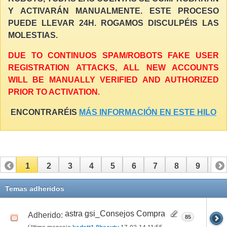
Y ACTIVARÁN MANUALMENTE. ESTE PROCESO
PUEDE LLEVAR 24H. ROGAMOS DISCULPÉIS LAS
MOLESTIAS.
DUE TO CONTINUOS SPAM/ROBOTS FAKE USER
REGISTRATION ATTACKS, ALL NEW ACCOUNTS
WILL BE MANUALLY VERIFIED AND AUTHORIZED
PRIOR TO ACTIVATION.
ENCONTRARÉIS
MÁS INFORMACIÓN EN ESTE HILO
1
2
3
4
5
6
7
8
9
10
11
12
13
14
15
16
17
Temas adheridos
astra gsi_Consejos Compra
Adherido:
85