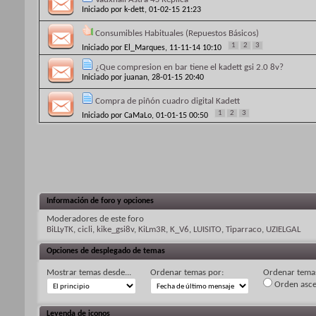
Iniciado por
k-dett
, 01-02-15 21:23
Consumibles Habituales (Repuestos Básicos)
1
2
3
Iniciado por
El_Marques
, 11-11-14 10:10
¿Que compresion en bar tiene el kadett gsi 2.0 8v?
Iniciado por
juanan
, 28-01-15 20:40
Compra de piñón cuadro digital Kadett
1
2
3
Iniciado por
CaMaLo
, 01-01-15 00:50
Información de foro y opciones
Moderadores de este foro
BiLLyTK
,
cicli
,
kike_gsi8v
,
KiLm3R
,
K_V6
,
LUISITO
,
Tiparraco
,
UZIELGAL
Opciones de desplegado de temas
Mostrar temas desde...
Ordenar temas por:
Ordenar temas
Orden asc
Leyenda de iconos