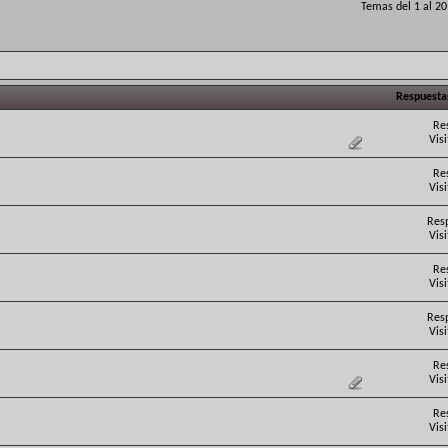
Temas del 1 al 2
Respuesta
Re
Vis
Re
Vis
Res
Vis
Re
Vis
Res
Vis
Re
Vis
Re
Vis