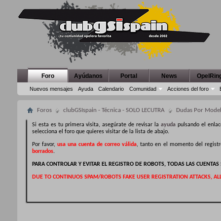
Foro
Ayúdanos
Portal
News
OpelRin
Nuevos mensajes
Ayuda
Calendario
Comunidad
Acciones del foro
Foros
clubGSIspain - Técnica - SOLO LECUTRA
Dudas Por Mode
Si esta es tu primera visita, asegúrate de revisar la
ayuda
pulsando el enlac
selecciona el foro que quieres visitar de la lista de abajo.
Por favor,
usa una cuenta de correo válida
, tanto en el momento del regist
borrados
.
PARA CONTROLAR Y EVITAR EL REGISTRO DE ROBOTS, TODAS LAS CUENTA
DUE TO CONTINUOS SPAM/ROBOTS FAKE USER REGISTRATION ATTACKS, AL