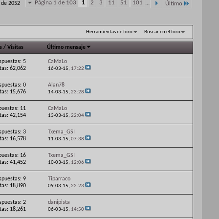
Página 1 de 103
1
2
3
11
51
101
...
0 de 2052
Último
Herramientas de foro
Buscar en el foro
s
/
Visitas
Último mensaje
spuestas: 5
CaMaLo
itas: 62,062
16-03-15,
17:22
spuestas: 0
Alan78
itas: 15,676
14-03-15,
23:28
puestas: 11
CaMaLo
itas: 42,154
13-03-15,
22:04
spuestas: 3
Txema_GSI
itas: 16,578
11-03-15,
07:38
puestas: 16
Txema_GSI
itas: 41,452
10-03-15,
12:06
spuestas: 9
Tiparraco
itas: 18,890
09-03-15,
22:23
spuestas: 2
danipista
itas: 18,261
06-03-15,
14:50