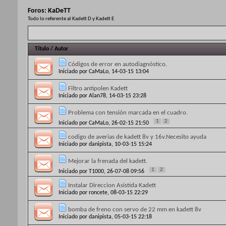
Foros:
KaDeTT
Todo lo referente al Kadett D y Kadett E
Título
/
Autor
Códigos de error en autodiagnóstico.
Iniciado por
CaMaLo
, 14-03-15 13:04
Filtro antipolen Kadett
Iniciado por
Alan78
, 14-03-15 23:28
Problema con tensión marcada en el cuadro.
1
2
Iniciado por
CaMaLo
, 26-02-15 21:50
codigo de averias de kadett 8v y 16v.Necesito ayuda
Iniciado por
danipista
, 10-03-15 15:24
Mejorar la frenada del kadett.
1
2
Iniciado por
T1000
, 26-07-08 09:56
Instalar Direccion Asistida Kadett
Iniciado por
roncete
, 08-03-15 22:29
bomba de freno con servo de 22 mm en kadett 8v
Iniciado por
danipista
, 05-03-15 22:18