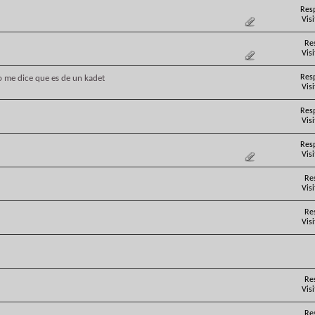
Res
Vis
Re
Vis
Res
 me dice que es de un kadet
Vis
Res
Vis
Res
Vis
Re
Vis
Re
Vis
Re
Vis
Re