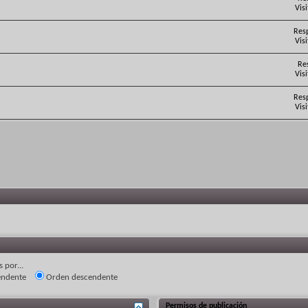
Vis
Res
Vis
Re
Vis
Res
Vis
 por...
endente
Orden descendente
Permisos de publicación