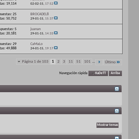
itas: 19,114
02-02-15,
17:52
puestas: 25
BROCADEL8
itas: 50,752
29-01-15,
15:37
spuestas: 5
juanan
itas: 20,181
29-01-15,
14:33
puestas: 29
CaMaLo
itas: 49,888
24-01-15,
19:17
Página 1 de 103
1
2
3
11
51
101
...
Último
Navegación rápida
KaDeTT
Arriba