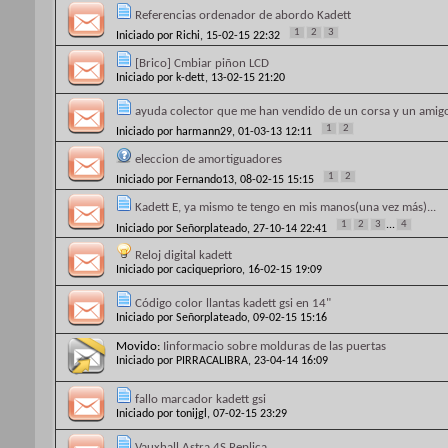
Referencias ordenador de abordo Kadett
1
2
3
Iniciado por
Richi
, 15-02-15 22:32
[Brico] Cmbiar piñon LCD
Iniciado por
k-dett
, 13-02-15 21:20
ayuda colector que me han vendido de un corsa y un amigo
1
2
Iniciado por
harmann29
, 01-03-13 12:11
eleccion de amortiguadores
1
2
Iniciado por
Fernando13
, 08-02-15 15:15
Kadett E, ya mismo te tengo en mis manos(una vez más)...
1
2
3
...
4
Iniciado por
Señorplateado
, 27-10-14 22:41
Reloj digital kadett
Iniciado por
caciqueprioro
, 16-02-15 19:09
Código color llantas kadett gsi en 14"
Iniciado por
Señorplateado
, 09-02-15 15:16
Movido:
Iinformacio sobre molduras de las puertas
Iniciado por
PIRRACALIBRA
, 23-04-14 16:09
fallo marcador kadett gsi
Iniciado por
tonijgl
, 07-02-15 23:29
Vauxhall Astra 4S Replica