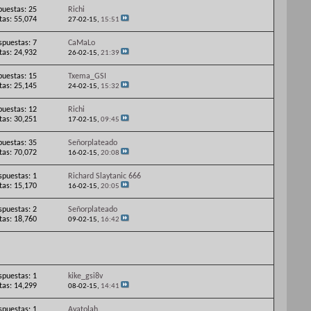
puestas: 25
Richi
itas: 55,074
27-02-15,
15:51
spuestas: 7
CaMaLo
itas: 24,932
26-02-15,
21:39
puestas: 15
Txema_GSI
itas: 25,145
24-02-15,
15:32
puestas: 12
Richi
itas: 30,251
17-02-15,
09:45
puestas: 35
Señorplateado
itas: 70,072
16-02-15,
20:08
spuestas: 1
Richard Slaytanic 666
itas: 15,170
16-02-15,
20:05
spuestas: 2
Señorplateado
itas: 18,760
09-02-15,
16:42
spuestas: 1
kike_gsi8v
itas: 14,299
08-02-15,
14:41
spuestas: 1
Ayatolah.