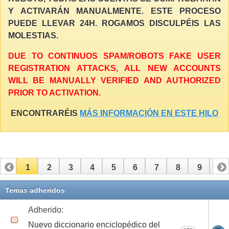
Y ACTIVARÁN MANUALMENTE. ESTE PROCESO
PUEDE LLEVAR 24H. ROGAMOS DISCULPÉIS LAS
MOLESTIAS.
DUE TO CONTINUOS SPAM/ROBOTS FAKE USER
REGISTRATION ATTACKS, ALL NEW ACCOUNTS
WILL BE MANUALLY VERIFIED AND AUTHORIZED
PRIOR TO ACTIVATION.
ENCONTRARÉIS
MÁS INFORMACIÓN EN ESTE HILO
1
2
3
4
5
6
7
8
9
10
11
12
13
14
15
16
17
Temas adheridos
Adherido:
Nuevo diccionario enciclopédico del