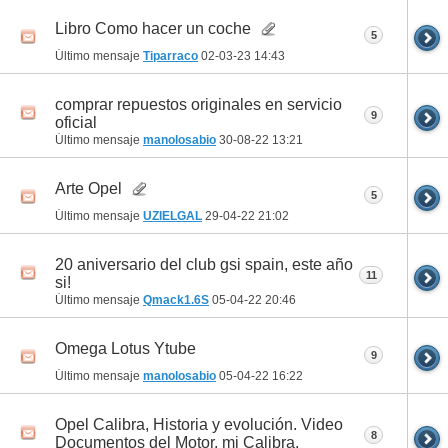
Libro Como hacer un coche
5
Último mensaje
Tiparraco
02-03-23
14:43
comprar repuestos originales en servicio
9
oficial
Último mensaje
manolosabio
30-08-22
13:21
Arte Opel
5
Último mensaje
UZIELGAL
29-04-22
21:02
20 aniversario del club gsi spain, este año
11
si!
Último mensaje
Qmack1.6S
05-04-22
20:46
Omega Lotus Ytube
9
Último mensaje
manolosabio
05-04-22
16:22
Opel Calibra, Historia y evolución. Video
8
Documentos del Motor, mi Calibra.