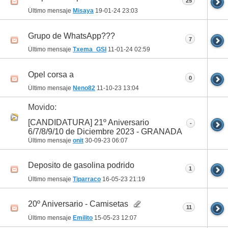
25
Último mensaje
Misaya
19-01-24
23:03
Grupo de WhatsApp???
7
Último mensaje
Txema_GSI
11-01-24
02:59
Opel corsa a
0
Último mensaje
Neno82
11-10-23
13:04
Movido:
[CANDIDATURA] 21º Aniversario
-
6/7/8/9/10 de Diciembre 2023 - GRANADA
Último mensaje
onit
30-09-23
06:07
Deposito de gasolina podrido
1
Último mensaje
Tiparraco
16-05-23
21:19
20º Aniversario - Camisetas
11
Último mensaje
Emilito
15-05-23
12:07