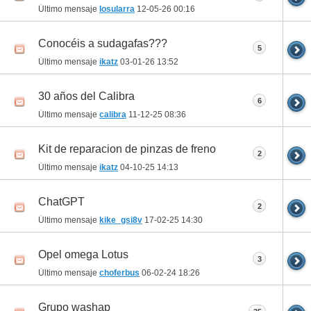
Último mensaje
Iosularra
12-05-26
00:16
Conocéis a sudagafas???
5
Último mensaje
ikatz
03-01-26
13:52
30 años del Calibra
6
Último mensaje
calibra
11-12-25
08:36
Kit de reparacion de pinzas de freno
2
Último mensaje
ikatz
04-10-25
14:13
ChatGPT
2
Último mensaje
kike_gsi8v
17-02-25
14:30
Opel omega Lotus
3
Último mensaje
choferbus
06-02-24
18:26
Grupo washap