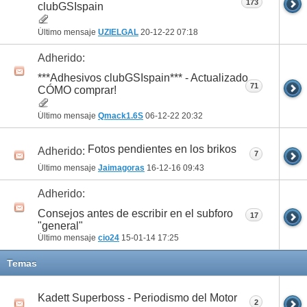
173
clubGSIspain
Último mensaje
UZIELGAL
20-12-22
07:18
Adherido:
***Adhesivos clubGSIspain*** - Actualizado
71
CÓMO comprar!
Último mensaje
Qmack1.6S
06-12-22
20:32
Fotos pendientes en los brikos
Adherido:
7
Último mensaje
Jaimagoras
16-12-16
09:43
Adherido:
Consejos antes de escribir en el subforo
17
"general"
Último mensaje
cio24
15-01-14
17:25
Temas
Kadett Superboss - Periodismo del Motor
2