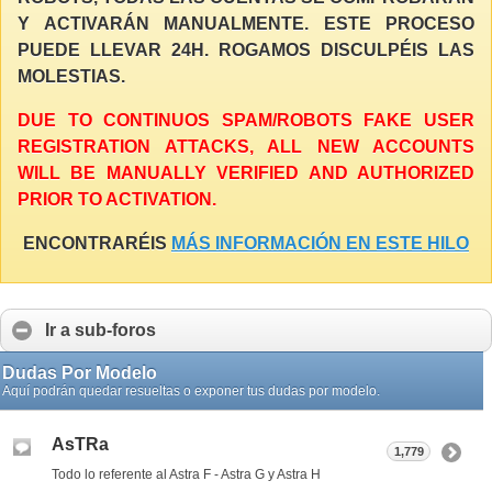
Y ACTIVARÁN MANUALMENTE. ESTE PROCESO
PUEDE LLEVAR 24H. ROGAMOS DISCULPÉIS LAS
MOLESTIAS.
DUE TO CONTINUOS SPAM/ROBOTS FAKE USER
REGISTRATION ATTACKS, ALL NEW ACCOUNTS
WILL BE MANUALLY VERIFIED AND AUTHORIZED
PRIOR TO ACTIVATION.
ENCONTRARÉIS
MÁS INFORMACIÓN EN ESTE HILO
Ir a sub-foros
Dudas Por Modelo
Aquí podrán quedar resueltas o exponer tus dudas por modelo.
AsTRa
1,779
Todo lo referente al Astra F - Astra G y Astra H