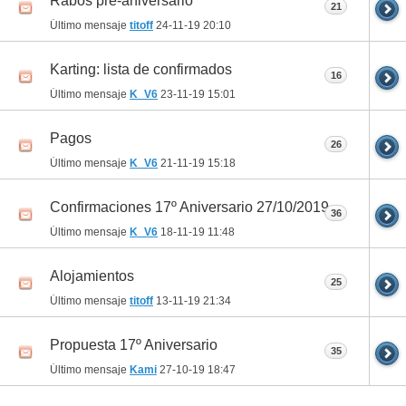
Rabos pre-aniversario
21
Último mensaje
titoff
24-11-19
20:10
Karting: lista de confirmados
16
Último mensaje
K_V6
23-11-19
15:01
Pagos
26
Último mensaje
K_V6
21-11-19
15:18
Confirmaciones 17º Aniversario 27/10/2019
36
Último mensaje
K_V6
18-11-19
11:48
Alojamientos
25
Último mensaje
titoff
13-11-19
21:34
Propuesta 17º Aniversario
35
Último mensaje
Kami
27-10-19
18:47