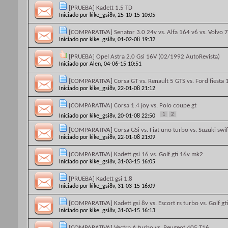
[PRUEBA] Kadett 1.5 TD
Iniciado por
kike_gsi8v
, 25-10-15 10:05
[COMPARATIVA] Senator 3.0 24v vs. Alfa 164 v6 vs. Volvo 
Iniciado por
kike_gsi8v
, 01-02-08 19:32
[PRUEBA] Opel Astra 2.0 Gsi 16V (02/1992 AutoRevista)
Iniciado por
Alen
, 04-06-15 10:51
[COMPARATIVA] Corsa GT vs. Renault 5 GTS vs. Ford fiesta 
Iniciado por
kike_gsi8v
, 22-01-08 21:12
[COMPARATIVA] Corsa 1.4 joy vs. Polo coupe gt
1
2
Iniciado por
kike_gsi8v
, 20-01-08 22:50
[COMPARATIVA] Corsa GSi vs. Fiat uno turbo vs. Suzuki swift
Iniciado por
kike_gsi8v
, 22-01-08 21:09
[COMPARATIVA] Kadett gsi 16 vs. Golf gti 16v mk2
Iniciado por
kike_gsi8v
, 31-03-15 16:05
[PRUEBA] Kadett gsi 1.8
Iniciado por
kike_gsi8v
, 31-03-15 16:09
[COMPARATIVA] Kadett gsi 8v vs. Escort rs turbo vs. Golf gti
Iniciado por
kike_gsi8v
, 31-03-15 16:13
[COMPARATIVA] Vectra A turbo vs. Peugeot 405 T16