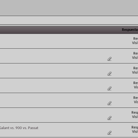
Respuesta
Re
Vis
Re
Vis
Re
Vis
Re
Vi
Re
Vi
Res
Vis
Res
alant vs. 900 vs. Passat
Vis