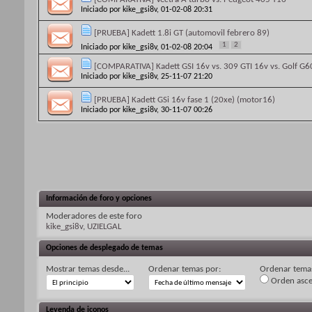
Iniciado por
kike_gsi8v
, 01-02-08 20:31
[PRUEBA] Kadett 1.8i GT (automovil febrero 89)
1
2
Iniciado por
kike_gsi8v
, 01-02-08 20:04
[COMPARATIVA] Kadett GSI 16v vs. 309 GTI 16v vs. Golf G6
Iniciado por
kike_gsi8v
, 25-11-07 21:20
[PRUEBA] Kadett GSi 16v fase 1 (20xe) (motor16)
Iniciado por
kike_gsi8v
, 30-11-07 00:26
Información de foro y opciones
Moderadores de este foro
kike_gsi8v
,
UZIELGAL
Opciones de desplegado de temas
Mostrar temas desde...
Ordenar temas por:
Ordenar temas
Orden asc
Leyenda de iconos