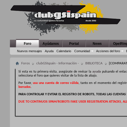
Foro
Ayúdanos
Portal
News
OpelRin
Nuevos mensajes
Ayuda
Calendario
Comunidad
Acciones del foro
Foros
clubGSIspain - Información -
BIBLIOTECA
[COMPARATI
Si esta es tu primera visita, asegúrate de revisar la
ayuda
pulsando el enlac
selecciona el foro que quieres visitar de la lista de abajo.
Por favor,
usa una cuenta de correo válida
, tanto en el momento del regist
borrados
.
PARA CONTROLAR Y EVITAR EL REGISTRO DE ROBOTS, TODAS LAS CUENTA
DUE TO CONTINUOS SPAM/ROBOTS FAKE USER REGISTRATION ATTACKS, AL