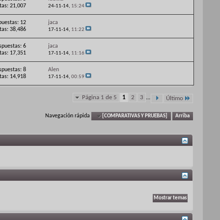
itas: 21,007
24-11-14,
15:24
puestas: 12
jaca
itas: 38,486
17-11-14,
11:22
spuestas: 6
jaca
itas: 17,351
17-11-14,
11:16
spuestas: 8
Alen
itas: 14,918
17-11-14,
00:59
Página 1 de 5
1
2
3
...
Último
Navegación rápida
[COMPARATIVAS Y PRUEBAS]
Arriba