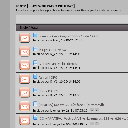
Foros:
[COMPARATIVAS Y PRUEBAS]
Todas las comparativas y pruebas entre modelos realizadas por las revistas de motor.
Título
/
Autor
prueba Opel Omega 3000 24v de 1990
Iniciado por
rotsen
, 13-10-21 12:31
Insignia OPC vs S4
Iniciado por
K_V6
, 16-05-19 14:08
Astra H OPC vs los demas
Iniciado por
K_V6
, 16-05-19 14:11
Astra H OPC
Iniciado por
K_V6
, 16-05-19 14:05
Corsa D OPC
Iniciado por
K_V6
, 16-05-19 13:50
[PRUEBA] Kadett GSi 16v fase 1 (automovil)
1
2
Iniciado por
kike_gsi8v
, 28-11-07 23:12
[COMPARATIVA] Vectra A V6 vs. Laguna vs. 155 vs. 626 vs. G
1
2
Iniciado por
kike_gsi8v
, 01-02-08 19:27