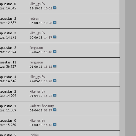
spuestas: 0
kike_gsi8v
itas: 14,545
25-10-15,
10:05
spuestas: 2
rotsen
itas: 12,687
06-08-15,
10:28
spuestas: 3
kike_gsi8v
itas: 14,291
10-06-15,
14:37
spuestas: 2
ferguson
itas: 12,594
07-06-15,
15:48
puestas: 11
ferguson
itas: 36,727
01-06-15,
18:12
spuestas: 4
kike_gsi8v
itas: 14,616
27-05-15,
18:28
spuestas: 2
kike_gsi8v
itas: 14,209
01-04-15,
16:22
spuestas: 1
kadett1.8beauty
itas: 11,589
01-04-15,
09:17
spuestas: 0
kike_gsi8v
itas: 15,230
31-03-15,
16:13
spuestas: 5
idekku