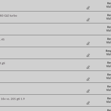
Re
Vis
Re
760 GLE turbo
Vis
Re
Vis
Re
1.4S
Vis
Res
Vis
Re
 gti
Vis
Re
Vis
Re
Vis
Re
 16v vs. 205 gti 1.9
Vis
Re