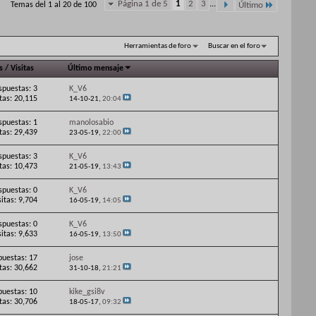
Página 1 de 5
1
2
3
...
Temas del 1 al 20 de 100
Último
Herramientas de foro
Buscar en el foro
s
/
Visitas
Último mensaje
spuestas: 3
K_V6
itas: 20,115
14-10-21,
20:04
spuestas: 1
manolosabio
itas: 29,439
23-05-19,
22:00
spuestas: 3
K_V6
itas: 10,473
21-05-19,
13:43
spuestas: 0
K_V6
sitas: 9,704
16-05-19,
14:05
spuestas: 0
K_V6
sitas: 9,633
16-05-19,
13:50
puestas: 17
jose
itas: 30,662
31-10-18,
21:21
puestas: 10
kike_gsi8v
itas: 30,706
18-05-17,
09:32